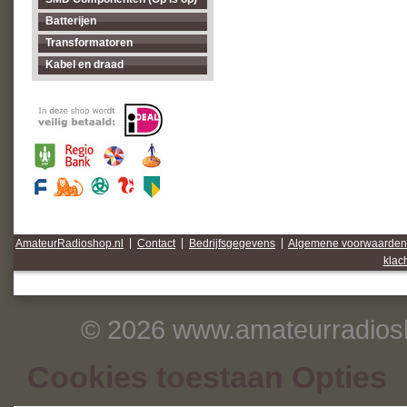
Batterijen
Transformatoren
Kabel en draad
AmateurRadioshop.nl
|
Contact
|
Bedrijfsgegevens
|
Algemene voorwaarden
klac
© 2026 www.amateurradiosh
Cookies toestaan Opties