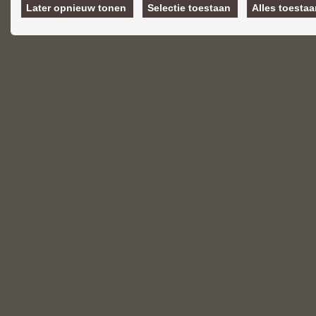
van hun diensten of die u hen he
Later opnieuw tonen
Selectie toestaan
Alles toesta