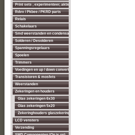
Print sets , experimenteer, aktieve antenne's enz...
Rdvv / Pkbee / PKRD parts
Relais
Schakelaars
Smd weerstanden en condensatoren
Solderen / Desolderen
Spanningsregelaars
Spoelen
Trimmers
Voedingen en up / down converters
Transistoren & mosfets
Weerstanden
Zekeringen en houders
Glas zekeringen 6x30
Glas zekeringen 5x20
Zekeringhouders glaszekeringen 5x20 en 6x30
LCD vensters
Verzending
SMD Componenten (Op is op)