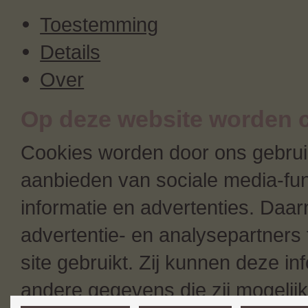
Toestemming
Details
Over
Op deze website worden c
Cookies worden door ons gebruik
aanbieden van sociale media-fun
informatie en advertenties. Daa
advertentie- en analysepartners 
site gebruikt. Zij kunnen deze i
andere gegevens die zij mogeli