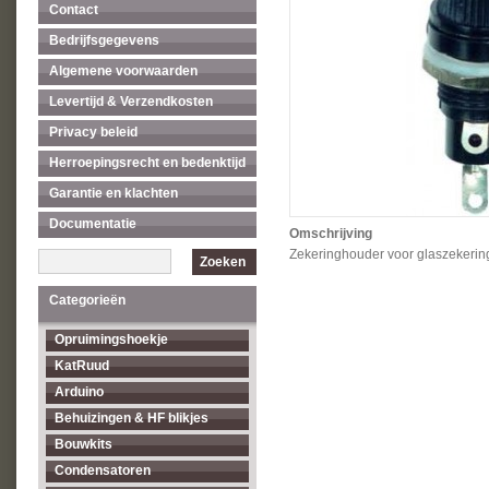
Contact
Bedrijfsgegevens
Algemene voorwaarden
Levertijd & Verzendkosten
Privacy beleid
Herroepingsrecht en bedenktijd
Garantie en klachten
Documentatie
Omschrijving
Zekeringhouder voor glaszekerin
Zoeken
Categorieën
Opruimingshoekje
KatRuud
Arduino
Behuizingen & HF blikjes
Bouwkits
Condensatoren