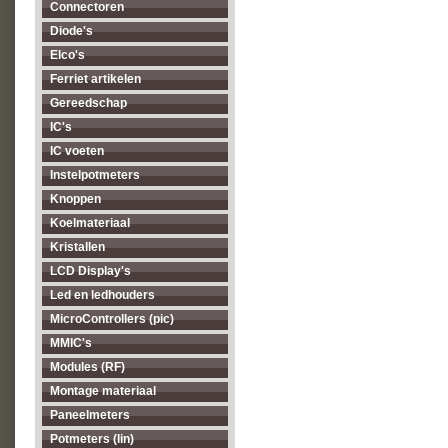
Connectoren
Diode's
Elco's
Ferriet artikelen
Gereedschap
IC's
IC voeten
Instelpotmeters
Knoppen
Koelmateriaal
Kristallen
LCD Display's
Led en ledhouders
MicroControllers (pic)
MMIC's
Modules (RF)
Montage materiaal
Paneelmeters
Potmeters (lin)