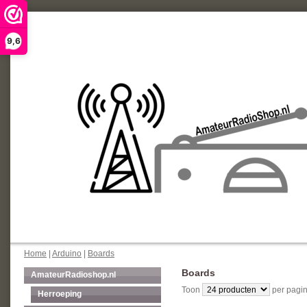
9,6
Home
|
Arduino
|
Boards
Boards
AmateurRadioshop.nl
Toon
per pagin
Herroeping