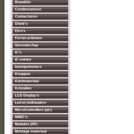
Bouwkits
Condensatoren
Connectoren
Diode's
Elco's
Ferriet artikelen
Gereedschap
IC's
IC voeten
Instelpotmeters
Knoppen
Koelmateriaal
Kristallen
LCD Display's
Led en ledhouders
MicroControllers (pic)
MMIC's
Modules (RF)
Montage materiaal