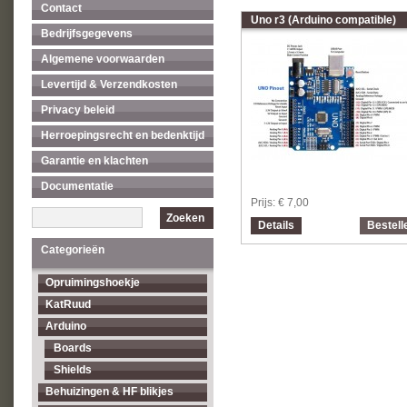
Contact
Uno r3 (Arduino compatible)
Bedrijfsgegevens
Algemene voorwaarden
Levertijd & Verzendkosten
Privacy beleid
Herroepingsrecht en bedenktijd
Garantie en klachten
Documentatie
Prijs:
€ 7,00
Zoeken
Details
Bestell
Categorieën
Opruimingshoekje
KatRuud
Arduino
Boards
Shields
Behuizingen & HF blikjes