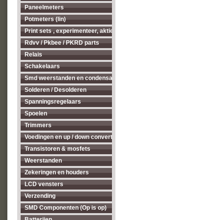
Paneelmeters
Potmeters (lin)
Print sets , experimenteer, aktieve antenne's enz...
Rdvv / Pkbee / PKRD parts
Relais
Schakelaars
Smd weerstanden en condensatoren
Solderen / Desolderen
Spanningsregelaars
Spoelen
Trimmers
Voedingen en up / down converters
Transistoren & mosfets
Weerstanden
Zekeringen en houders
LCD vensters
Verzending
SMD Componenten (Op is op)
Batterijen