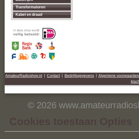
Transformatoren
Kabel en draad
AmateurRadioshop.nl
|
Contact
|
Bedrijfsgegevens
|
Algemene voorwaarden
klac
© 2026 www.amateurradiosh
Cookies toestaan Opties