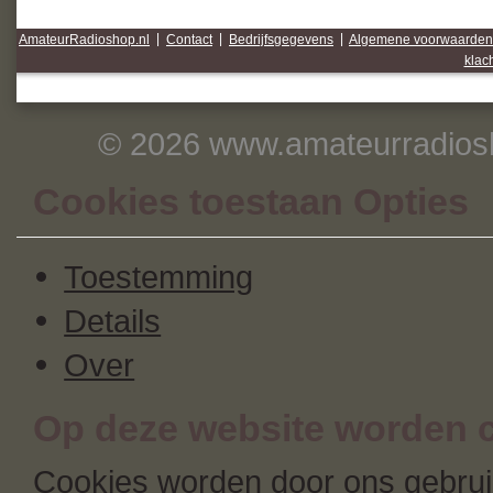
AmateurRadioshop.nl
|
Contact
|
Bedrijfsgegevens
|
Algemene voorwaarden
klac
© 2026 www.amateurradiosh
Cookies toestaan Opties
Toestemming
Details
Over
Op deze website worden c
Cookies worden door ons gebruik