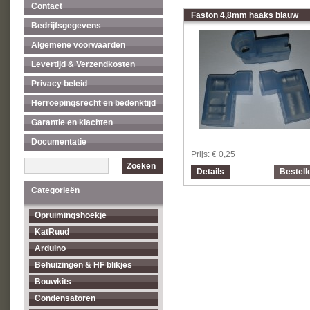
Contact
Faston 4,8mm haaks blauw
Bedrijfsgegevens
Algemene voorwaarden
Levertijd & Verzendkosten
Privacy beleid
Herroepingsrecht en bedenktijd
Garantie en klachten
Documentatie
Prijs:
€ 0,25
Zoeken
Details
Bestell
Categorieën
Opruimingshoekje
KatRuud
Arduino
Behuizingen & HF blikjes
Bouwkits
Condensatoren