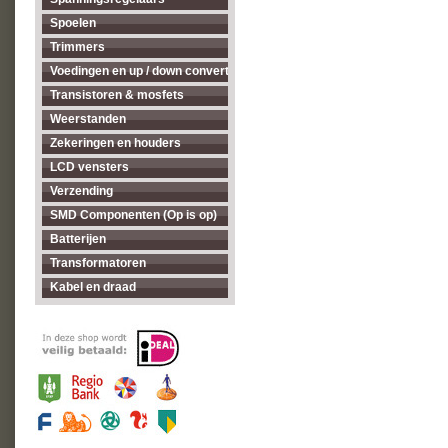
Spoelen
Trimmers
Voedingen en up / down converters
Transistoren & mosfets
Weerstanden
Zekeringen en houders
LCD vensters
Verzending
SMD Componenten (Op is op)
Batterijen
Transformatoren
Kabel en draad