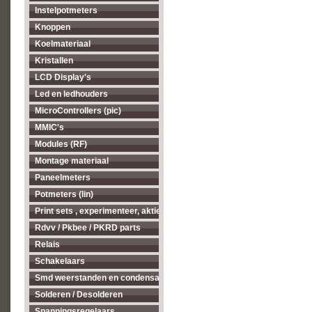
Instelpotmeters
Knoppen
Koelmateriaal
Kristallen
LCD Display's
Led en ledhouders
MicroControllers (pic)
MMIC's
Modules (RF)
Montage materiaal
Paneelmeters
Potmeters (lin)
Print sets , experimenteer, aktieve antenne's enz...
Rdvv / Pkbee / PKRD parts
Relais
Schakelaars
Smd weerstanden en condensatoren
Solderen / Desolderen
Spanningsregelaars