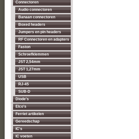
Connectoren
Audio connectoren
Banaan connectoren
Boxed headers
Jumpers en pin headers
RF Connectoren en adapters
Faston
Schroefklemmen
JST 2,54mm
JST 1,27mm
USB
RJ-45
SUB-D
Diode's
Elco's
Ferriet artikelen
Gereedschap
IC's
IC voeten