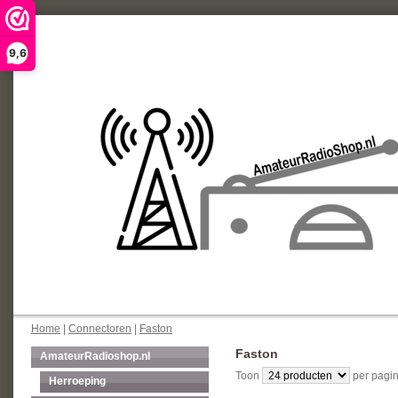
9,6
Home
|
Connectoren
|
Faston
Faston
AmateurRadioshop.nl
Toon
per pagin
Herroeping