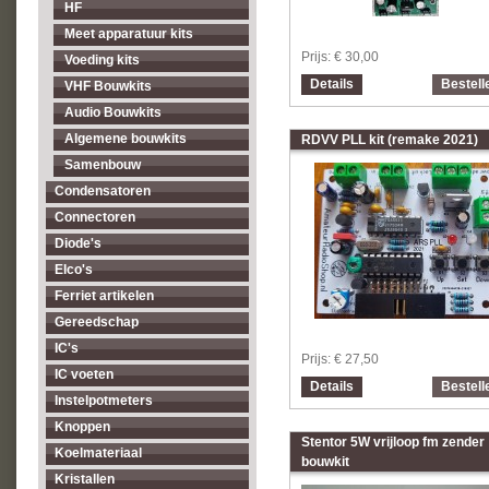
HF
Meet apparatuur kits
Prijs:
€ 30,00
Voeding kits
Details
Bestell
VHF Bouwkits
Audio Bouwkits
Algemene bouwkits
RDVV PLL kit (remake 2021)
Samenbouw
Condensatoren
Connectoren
Diode's
Elco's
Ferriet artikelen
Gereedschap
IC's
Prijs:
€ 27,50
IC voeten
Details
Bestell
Instelpotmeters
Knoppen
Stentor 5W vrijloop fm zender
Koelmateriaal
bouwkit
Kristallen