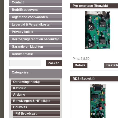
Contact
Pre-emphase (Bouwkit)
Bedrijfsgegevens
Algemene voorwaarden
Levertijd & Verzendkosten
Privacy beleid
Herroepingsrecht en bedenktijd
Garantie en klachten
Documentatie
Prijs:
€ 8,50
Zoeken
Details
Bestell
Categorieën
RDS (Bouwkit)
Opruimingshoekje
KatRuud
Arduino
Behuizingen & HF blikjes
Bouwkits
FM Broadcast