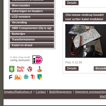
Details
Weerstanden
Zekeringen en houders
15w notune eindtrap bouwkit
LCD vensters
voor achter kabel modulator
Verzending
SMD Componenten (Op is op)
Batterijen
Transformatoren
Kabel en draad
Prijs:
€ 22,50
Details
Bestell
AmateurRadioshop.nl
|
Contact
|
Bedrijfsgegevens
|
Algemene voorwaarden
klac