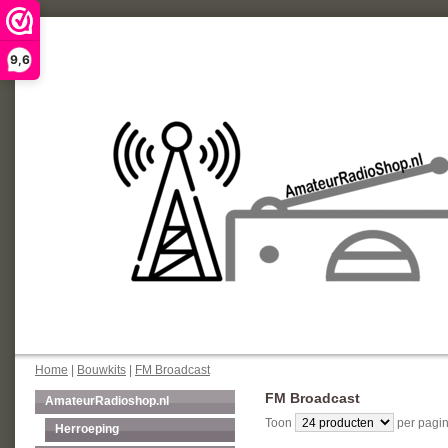
9,6
Home
|
Bouwkits
|
FM Broadcast
FM Broadcast
AmateurRadioshop.nl
Toon
per pagin
Herroeping