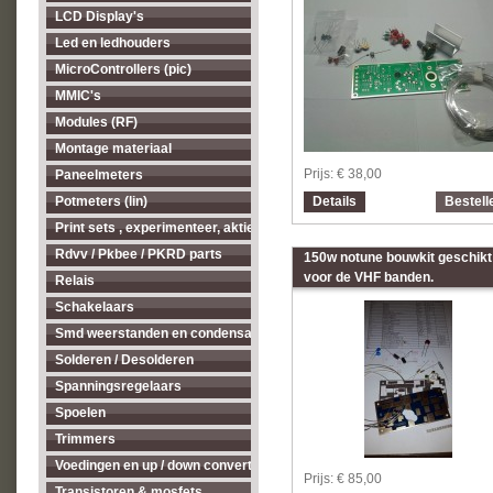
LCD Display's
Led en ledhouders
MicroControllers (pic)
MMIC's
Modules (RF)
Montage materiaal
Prijs:
€ 38,00
Paneelmeters
Details
Bestell
Potmeters (lin)
Print sets , experimenteer, aktieve antenne's enz...
Rdvv / Pkbee / PKRD parts
150w notune bouwkit geschikt
voor de VHF banden.
Relais
Schakelaars
Smd weerstanden en condensatoren
Solderen / Desolderen
Spanningsregelaars
Spoelen
Trimmers
Voedingen en up / down converters
Prijs:
€ 85,00
Transistoren & mosfets