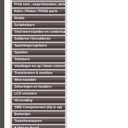
Print sets , experimenteer, aktieve antenne's enz...
Rdvv / Pkbee / PKRD parts
Relais
Schakelaars
Smd weerstanden en condensatoren
Solderen / Desolderen
Spanningsregelaars
Spoelen
Trimmers
Voedingen en up / down converters
Transistoren & mosfets
Weerstanden
Zekeringen en houders
LCD vensters
Verzending
SMD Componenten (Op is op)
Batterijen
Transformatoren
Kabel en draad