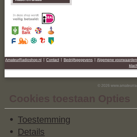
AmateurRadioshop.nl
|
Contact
|
Bedrijfsgegevens
|
Algemene voorwaarden
klac
© 2026 www.amateurrad
Cookies toestaan Opties
Toestemming
Details