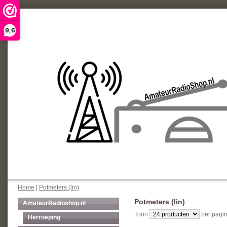
9,6
Home
|
Potmeters (lin)
Potmeters (lin)
AmateurRadioshop.nl
Toon
per pagin
Herroeping