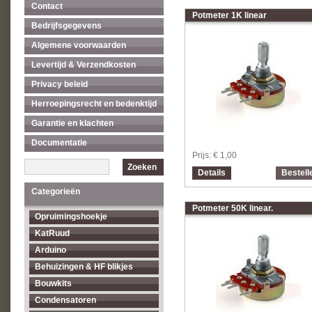
Contact
Potmeter 1K linear
Bedrijfsgegevens
Algemene voorwaarden
Levertijd & Verzendkosten
Privacy beleid
Herroepingsrecht en bedenktijd
Garantie en klachten
Documentatie
Prijs:
€ 1,00
Zoeken
Details
Bestell
Categorieën
Potmeter 50K linear.
Opruimingshoekje
KatRuud
Arduino
Behuizingen & HF blikjes
Bouwkits
Condensatoren