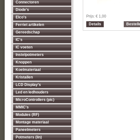
Connectoren
Diode's
Prijs:
€ 1,00
Elco's
Details
Bestell
Ferriet artikelen
Gereedschap
IC's
IC voeten
Instelpotmeters
Knoppen
Koelmateriaal
Kristallen
LCD Display's
Led en ledhouders
MicroControllers (pic)
MMIC's
Modules (RF)
Montage materiaal
Paneelmeters
Potmeters (lin)