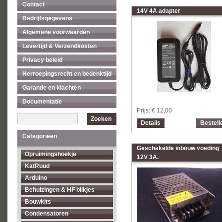
Contact
14V 4A adapter
Bedrijfsgegevens
Algemene voorwaarden
Levertijd & Verzendkosten
Privacy beleid
Herroepingsrecht en bedenktijd
Garantie en klachten
Documentatie
Prijs:
€ 12,00
Zoeken
Details
Bestell
Categorieën
Geschakelde inbouw voeding
Opruimingshoekje
12V 3A.
KatRuud
Arduino
Behuizingen & HF blikjes
Bouwkits
Condensatoren