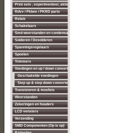
Print sets , experimenteer, aktieve antenne's enz...
Rdvv / Pkbee / PKRD parts
Relais
Schakelaars
Smd weerstanden en condensatoren
Solderen / Desolderen
Spanningsregelaars
Spoelen
Trimmers
Voedingen en up / down converters
Geschakelde voedingen
Step up & step down converters
Transistoren & mosfets
Weerstanden
Zekeringen en houders
LCD vensters
Verzending
SMD Componenten (Op is op)
Batterijen