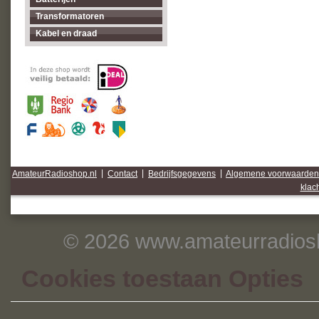
Transformatoren
Kabel en draad
AmateurRadioshop.nl
|
Contact
|
Bedrijfsgegevens
|
Algemene voorwaarden
klac
© 2026 www.amateurradiosh
Cookies toestaan Opties