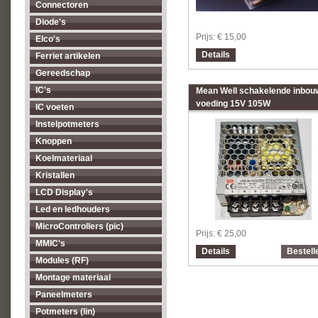
Connectoren
Diode's
Prijs:
€ 15,00
Elco's
Details
Ferriet artikelen
Gereedschap
IC's
Mean Well schakelende inbou
voeding 15V 105W
IC voeten
Instelpotmeters
Knoppen
Koelmateriaal
Kristallen
LCD Display's
Led en ledhouders
MicroControllers (pic)
Prijs:
€ 25,00
MMIC's
Details
Bestell
Modules (RF)
Montage materiaal
Paneelmeters
Potmeters (lin)