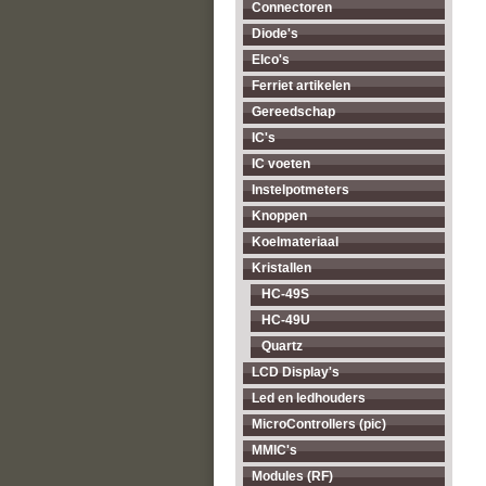
Connectoren
Diode's
Elco's
Ferriet artikelen
Gereedschap
IC's
IC voeten
Instelpotmeters
Knoppen
Koelmateriaal
Kristallen
HC-49S
HC-49U
Quartz
LCD Display's
Led en ledhouders
MicroControllers (pic)
MMIC's
Modules (RF)