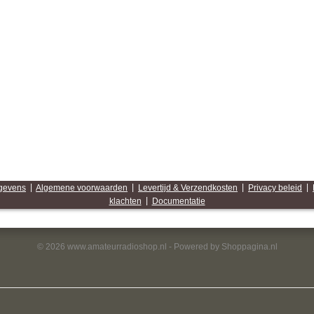
egevens
|
Algemene voorwaarden
|
Levertijd & Verzendkosten
|
Privacy beleid
|
klachten
|
Documentatie
© 2026 www.amateurradioshop.nl - Powered by Shoppagina.nl