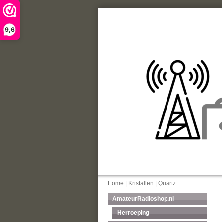
9,6
Home
|
Kristallen
|
Quartz
AmateurRadioshop.nl
Herroeping