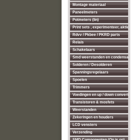
Montage materiaal
Paneelmeters
Potmeters (lin)
Print sets , experimenteer, aktieve ant
Rdvv / Pkbee / PKRD parts
Relais
Schakelaars
Smd weerstanden en condensatoren
Solderen / Desolderen
Spanningsregelaars
Spoelen
Trimmers
Voedingen en up / down converters
Transistoren & mosfets
Weerstanden
Zekeringen en houders
LCD vensters
Verzending
SMD Componenten (Op is op)