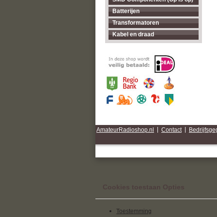
Batterijen
Transformatoren
Kabel en draad
AmateurRadioshop.nl
|
Contact
|
Bedrijfsg
Cookies toestaan Opties
Toestemming