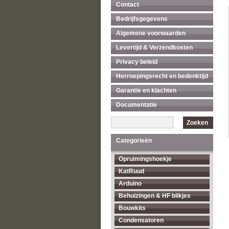
Contact
Bedrijfsgegevens
Algemene voorwaarden
Levertijd & Verzendkosten
Privacy beleid
Herroepingsrecht en bedenktijd
Garantie en klachten
Documentatie
Zoeken
Categorieën
Opruimingshoekje
KatRuud
Arduino
Behuizingen & HF blikjes
Bouwkits
Condensatoren