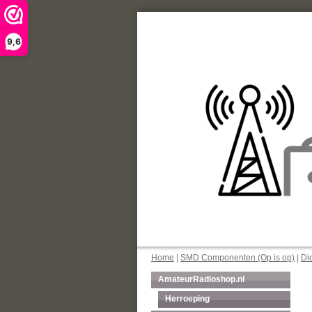
9,6
Home
|
SMD Componenten (Op is op)
|
Di
AmateurRadioshop.nl
Herroeping