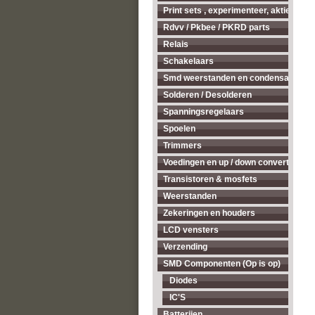
Print sets , experimenteer, aktieve ant
Rdvv / Pkbee / PKRD parts
Relais
Schakelaars
Smd weerstanden en condensatoren
Solderen / Desolderen
Spanningsregelaars
Spoelen
Trimmers
Voedingen en up / down converters
Transistoren & mosfets
Weerstanden
Zekeringen en houders
LCD vensters
Verzending
SMD Componenten (Op is op)
Diodes
IC'S
Batterijen