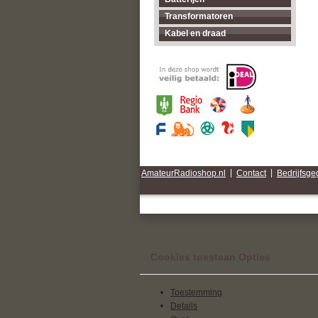
Transformatoren
Kabel en draad
AmateurRadioshop.nl
|
Contact
|
Bedrijfsg
Cookies toestaan Opties
Toestemming
Details