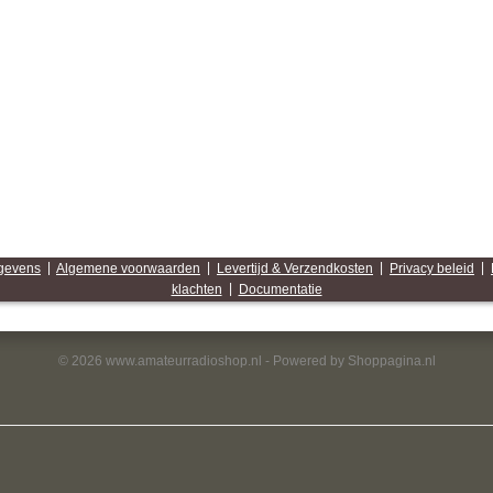
egevens
|
Algemene voorwaarden
|
Levertijd & Verzendkosten
|
Privacy beleid
|
klachten
|
Documentatie
© 2026 www.amateurradioshop.nl - Powered by Shoppagina.nl