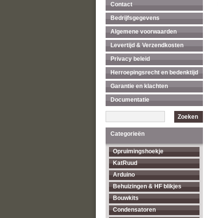
Contact
Bedrijfsgegevens
Algemene voorwaarden
Levertijd & Verzendkosten
Privacy beleid
Herroepingsrecht en bedenktijd
Garantie en klachten
Documentatie
Zoeken
Categorieën
Opruimingshoekje
KatRuud
Arduino
Behuizingen & HF blikjes
Bouwkits
Condensatoren