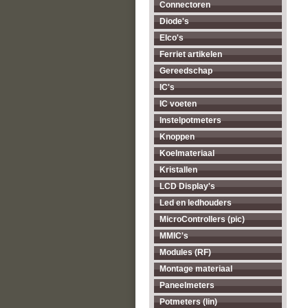
Connectoren
Diode's
Elco's
Ferriet artikelen
Gereedschap
IC's
IC voeten
Instelpotmeters
Knoppen
Koelmateriaal
Kristallen
LCD Display's
Led en ledhouders
MicroControllers (pic)
MMIC's
Modules (RF)
Montage materiaal
Paneelmeters
Potmeters (lin)