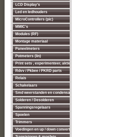
LCD Display's
Led en ledhouders
MicroControllers (pic)
MMIC's
Modules (RF)
Montage materiaal
Paneelmeters
Potmeters (lin)
Print sets , experimenteer, aktieve antenne's enz...
Rdvv / Pkbee / PKRD parts
Relais
Schakelaars
Smd weerstanden en condensatoren
Solderen / Desolderen
Spanningsregelaars
Spoelen
Trimmers
Voedingen en up / down converters
Transistoren & mosfets