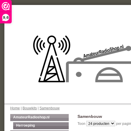
9,6
Home
|
Bouwkits
|
Samenbouw
Samenbouw
AmateurRadioshop.nl
Toon
per pagin
Herroeping