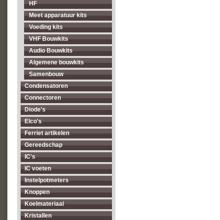
HF
Meet apparatuur kits
Voeding kits
VHF Bouwkits
Audio Bouwkits
Algemene bouwkits
Samenbouw
Condensatoren
Connectoren
Diode's
Elco's
Ferriet artikelen
Gereedschap
IC's
IC voeten
Instelpotmeters
Knoppen
Koelmateriaal
Kristallen