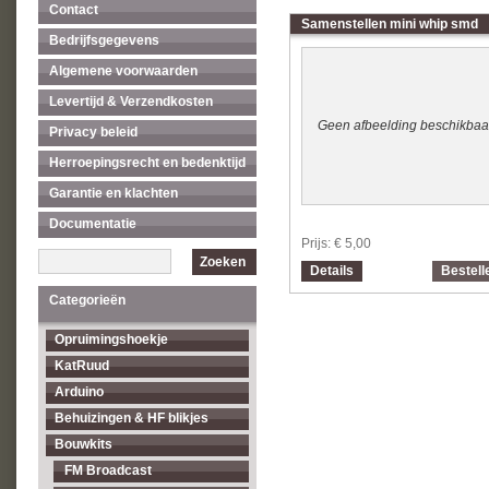
Contact
Samenstellen mini whip smd
Bedrijfsgegevens
Algemene voorwaarden
Levertijd & Verzendkosten
Geen afbeelding beschikbaa
Privacy beleid
Herroepingsrecht en bedenktijd
Garantie en klachten
Documentatie
Prijs:
€ 5,00
Zoeken
Details
Bestell
Categorieën
Opruimingshoekje
KatRuud
Arduino
Behuizingen & HF blikjes
Bouwkits
FM Broadcast