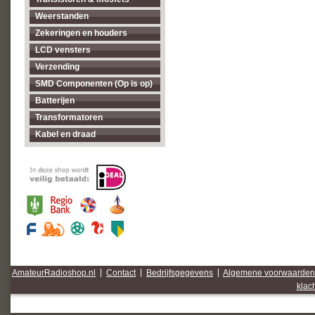
Weerstanden
Zekeringen en houders
LCD vensters
Verzending
SMD Componenten (Op is op)
Batterijen
Transformatoren
Kabel en draad
AmateurRadioshop.nl
|
Contact
|
Bedrijfsgegevens
|
Algemene voorwaarden
klac