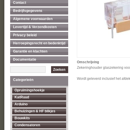
Contact
Bedrijfsgegevens
Algemene voorwaarden
Levertijd & Verzendkosten
Privacy beleid
Herroepingsrecht en bedenktijd
Garantie en klachten
Documentatie
Omschrijving
Zekeringhouder glaszekering voo
Zoeken
Wordt geleverd inclusief het afde
Categorieën
Opruimingshoekje
KatRuud
Arduino
Behuizingen & HF blikjes
Bouwkits
Condensatoren