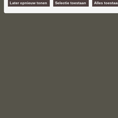
van hun diensten of die u hen he
Later opnieuw tonen
Selectie toestaan
Alles toesta