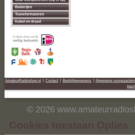
Batterijen
Transformatoren
Kabel en draad
AmateurRadioshop.nl
|
Contact
|
Bedrijfsgegevens
|
Algemene voorwaarden
klac
© 2026 www.amateurradiosh
Cookies toestaan Opties