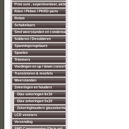
Print sets , experimenteer, aktieve antenne's enz...
Rdvv / Pkbee / PKRD parts
Relais
Schakelaars
Smd weerstanden en condensatoren
Solderen / Desolderen
Spanningsregelaars
Spoelen
Trimmers
Voedingen en up / down converters
Transistoren & mosfets
Weerstanden
Zekeringen en houders
Glas zekeringen 6x30
Glas zekeringen 5x20
Zekeringhouders glaszekeringen 5x20 en 6x30
LCD vensters
Verzending
SMD Componenten (Op is op)