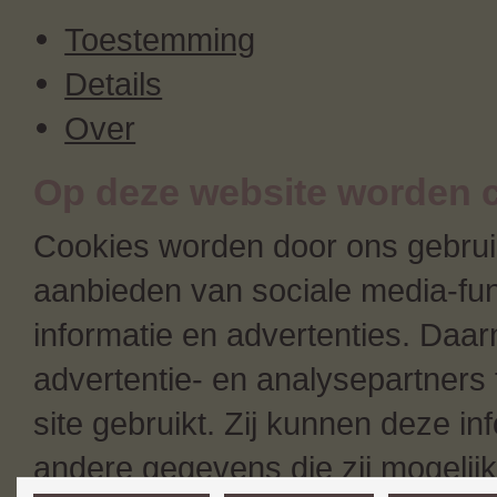
Toestemming
Details
Over
Op deze website worden c
Cookies worden door ons gebruik
aanbieden van sociale media-fun
informatie en advertenties. Daa
advertentie- en analysepartners 
site gebruikt. Zij kunnen deze i
andere gegevens die zij mogeli