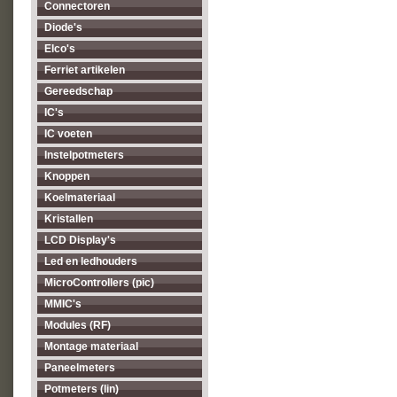
Connectoren
Diode's
Elco's
Ferriet artikelen
Gereedschap
IC's
IC voeten
Instelpotmeters
Knoppen
Koelmateriaal
Kristallen
LCD Display's
Led en ledhouders
MicroControllers (pic)
MMIC's
Modules (RF)
Montage materiaal
Paneelmeters
Potmeters (lin)