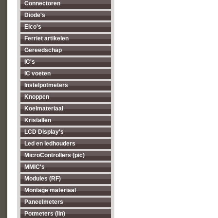
Connectoren
Diode's
Elco's
Ferriet artikelen
Gereedschap
IC's
IC voeten
Instelpotmeters
Knoppen
Koelmateriaal
Kristallen
LCD Display's
Led en ledhouders
MicroControllers (pic)
MMIC's
Modules (RF)
Montage materiaal
Paneelmeters
Potmeters (lin)