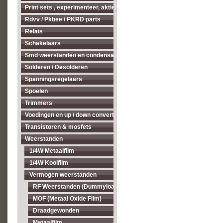
Print sets , experimenteer, aktieve antenne's enz...
Rdvv / Pkbee / PKRD parts
Relais
Schakelaars
Smd weerstanden en condensatoren
Solderen / Desolderen
Spanningsregelaars
Spoelen
Trimmers
Voedingen en up / down converters
Transistoren & mosfets
Weerstanden
1/4W Metaalfilm
1/4W Koolfilm
Vermogen weerstanden
RF Weerstanden (Dummyload)
MOF (Metaal Oxide Film)
Draadgewonden
Metaalfilm