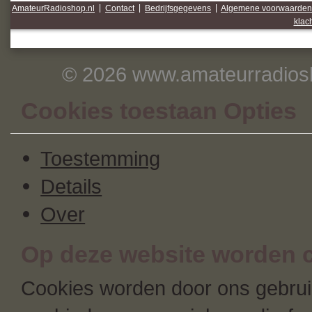
AmateurRadioshop.nl
|
Contact
|
Bedrijfsgegevens
|
Algemene voorwaarden
klac
© 2026 www.amateurradiosh
Cookies toestaan Opties
Toestemming
Details
Over
Op deze website worden c
Cookies worden door ons gebruik