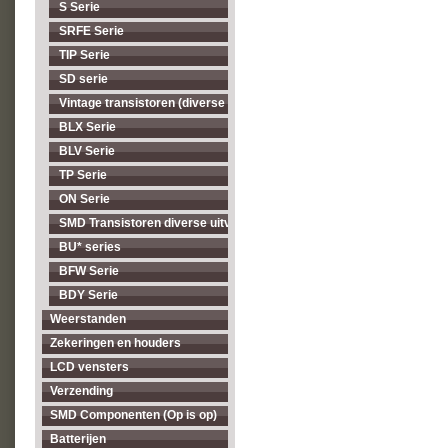
S Serie
SRFE Serie
TIP Serie
SD serie
Vintage transistoren (diverse types, op = op)
BLX Serie
BLV Serie
TP Serie
ON Serie
SMD Transistoren diverse uitvoeringen
BU* series
BFW Serie
BDY Serie
Weerstanden
Zekeringen en houders
LCD vensters
Verzending
SMD Componenten (Op is op)
Batterijen