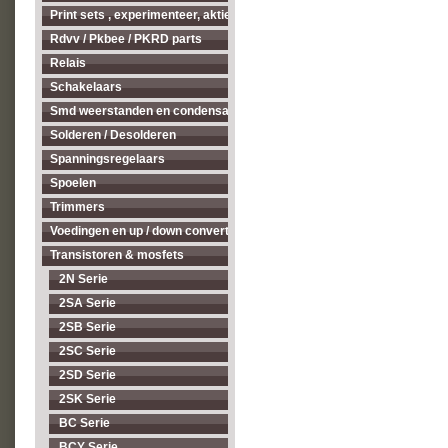
Print sets , experimenteer, aktieve antenne's enz...
Rdvv / Pkbee / PKRD parts
Relais
Schakelaars
Smd weerstanden en condensatoren
Solderen / Desolderen
Spanningsregelaars
Spoelen
Trimmers
Voedingen en up / down converters
Transistoren & mosfets
2N Serie
2SA Serie
2SB Serie
2SC Serie
2SD Serie
2SK Serie
BC Serie
BCY Serie