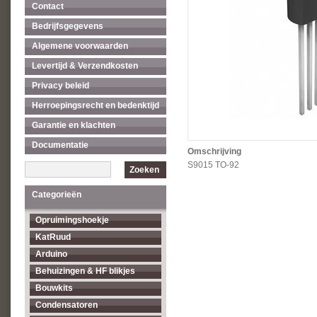
Contact
Bedrijfsgegevens
Algemene voorwaarden
Levertijd & Verzendkosten
Privacy beleid
Herroepingsrecht en bedenktijd
Garantie en klachten
Documentatie
Omschrijving
S9015 TO-92
Zoeken
Categorieën
Opruimingshoekje
KatRuud
Arduino
Behuizingen & HF blikjes
Bouwkits
Condensatoren