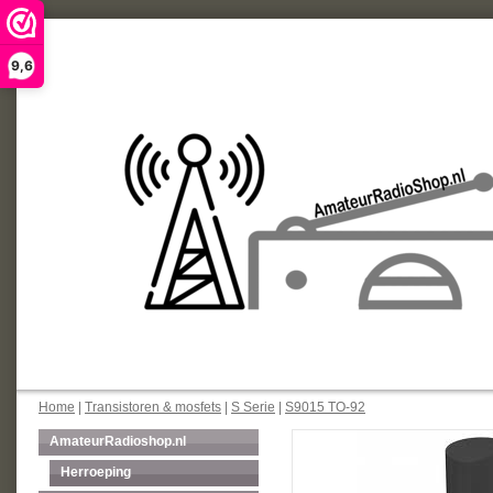
9,6
Home
|
Transistoren & mosfets
|
S Serie
|
S9015 TO-92
AmateurRadioshop.nl
Herroeping