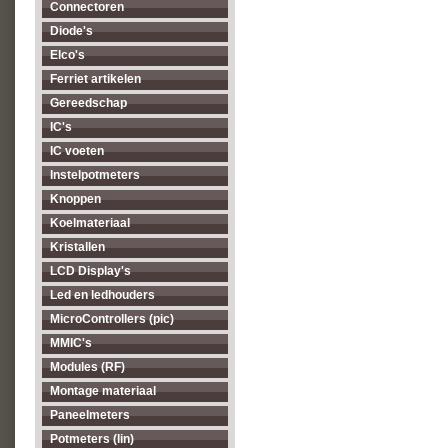
Connectoren
Diode's
Elco's
Ferriet artikelen
Gereedschap
IC's
IC voeten
Instelpotmeters
Knoppen
Koelmateriaal
Kristallen
LCD Display's
Led en ledhouders
MicroControllers (pic)
MMIC's
Modules (RF)
Montage materiaal
Paneelmeters
Potmeters (lin)