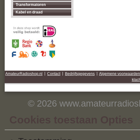
Transformatoren
Kabel en draad
AmateurRadioshop.nl
|
Contact
|
Bedrijfsgegevens
|
Algemene voorwaarden
klac
© 2026 www.amateurradiosh
Cookies toestaan Opties