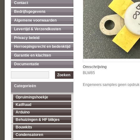
Contact
Bedrijfsgegevens
Algemene voorwaarden
Levertijd & Verzendkosten
Privacy beleid
Herroepingsrecht en bedenktijd
Garantie en klachten
Documentatie
Omschrijving
BLW85
Zoeken
Engeneers samples geen opdruk
Categorieën
Opruimingshoekje
KatRuud
Arduino
Behuizingen & HF blikjes
Bouwkits
Condensatoren