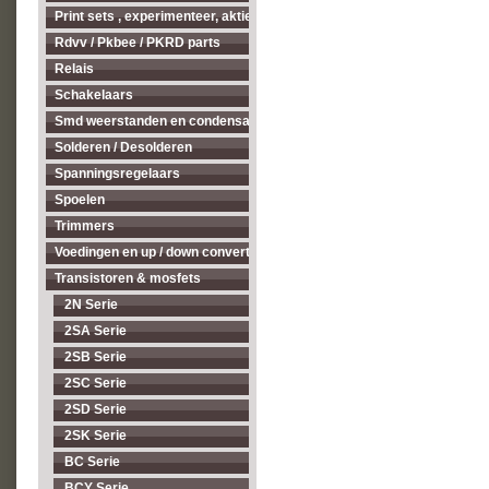
Print sets , experimenteer, aktieve antenne's enz...
Rdvv / Pkbee / PKRD parts
Relais
Schakelaars
Smd weerstanden en condensatoren
Solderen / Desolderen
Spanningsregelaars
Spoelen
Trimmers
Voedingen en up / down converters
Transistoren & mosfets
2N Serie
2SA Serie
2SB Serie
2SC Serie
2SD Serie
2SK Serie
BC Serie
BCY Serie