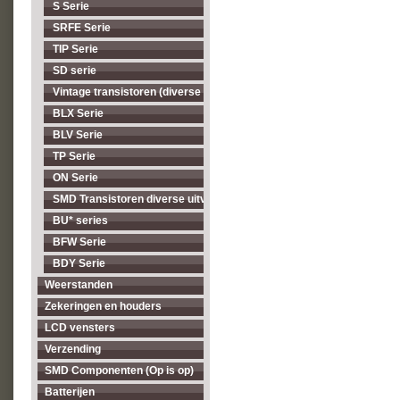
S Serie
SRFE Serie
TIP Serie
SD serie
Vintage transistoren (diverse types, op = op)
BLX Serie
BLV Serie
TP Serie
ON Serie
SMD Transistoren diverse uitvoeringen
BU* series
BFW Serie
BDY Serie
Weerstanden
Zekeringen en houders
LCD vensters
Verzending
SMD Componenten (Op is op)
Batterijen