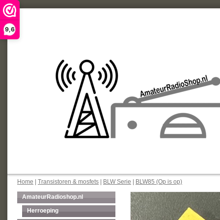
9,6
Home
|
Transistoren & mosfets
|
BLW Serie
|
BLW85 (Op is op)
AmateurRadioshop.nl
Herroeping