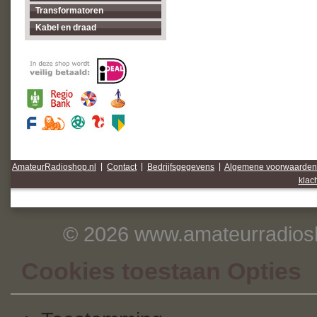
Transformatoren
Kabel en draad
AmateurRadioshop.nl
|
Contact
|
Bedrijfsgegevens
|
Algemene voorwaarden
klac
© 2026 www.amateurradiosh
Cookies toestaan Opties