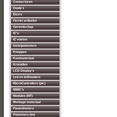
Connectoren
Diode's
Elco's
Ferriet artikelen
Gereedschap
IC's
IC voeten
Instelpotmeters
Knoppen
Koelmateriaal
Kristallen
LCD Display's
Led en ledhouders
MicroControllers (pic)
MMIC's
Modules (RF)
Montage materiaal
Paneelmeters
Potmeters (lin)