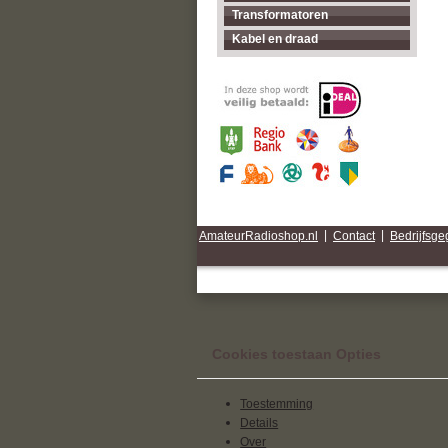
Transformatoren
Kabel en draad
AmateurRadioshop.nl
|
Contact
|
Bedrijfsg
Cookies toestaan Opties
Toestemming
Details
Over