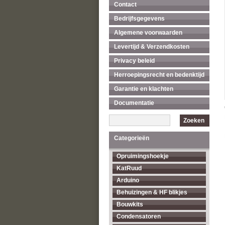
Contact
Bedrijfsgegevens
Algemene voorwaarden
Levertijd & Verzendkosten
Privacy beleid
Herroepingsrecht en bedenktijd
Garantie en klachten
Documentatie
Zoeken
Categorieën
Opruimingshoekje
KatRuud
Arduino
Behuizingen & HF blikjes
Bouwkits
Condensatoren