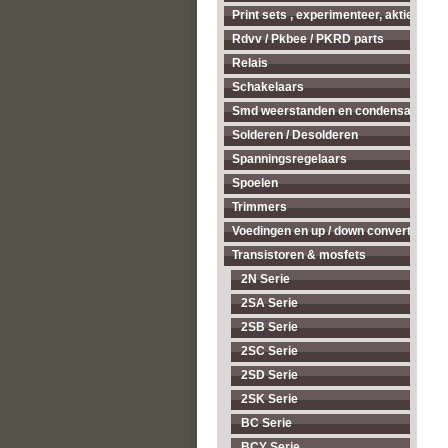
Print sets , experimenteer, aktieve ant
Rdvv / Pkbee / PKRD parts
Relais
Schakelaars
Smd weerstanden en condensatoren
Solderen / Desolderen
Spanningsregelaars
Spoelen
Trimmers
Voedingen en up / down converters
Transistoren & mosfets
2N Serie
2SA Serie
2SB Serie
2SC Serie
2SD Serie
2SK Serie
BC Serie
BCY Serie