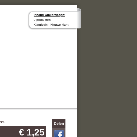
Inhoud winkelwagen:
0 producten
Klantlogin
|
Nieuwe klant
ips
Delen
€ 1,25