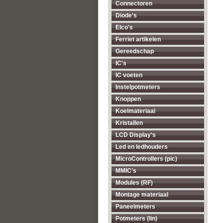
Connectoren
Diode's
Elco's
Ferriet artikelen
Gereedschap
IC's
IC voeten
Instelpotmeters
Knoppen
Koelmateriaal
Kristallen
LCD Display's
Led en ledhouders
MicroControllers (pic)
MMIC's
Modules (RF)
Montage materiaal
Paneelmeters
Potmeters (lin)