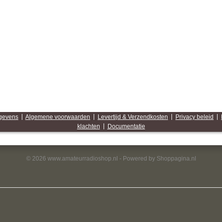
egevens
|
Algemene voorwaarden
|
Levertijd & Verzendkosten
|
Privacy beleid
|
klachten
|
Documentatie
© 2026 www.amateurradioshop.nl - Powered by Shoppagina.nl