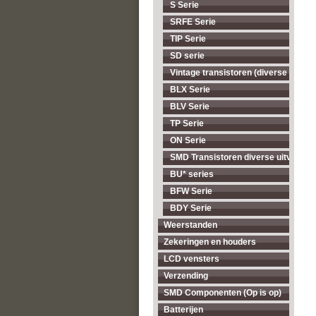
S Serie
SRFE Serie
TIP Serie
SD serie
Vintage transistoren (diverse types,
BLX Serie
BLV Serie
TP Serie
ON Serie
SMD Transistoren diverse uitvoerin
BU* series
BFW Serie
BDY Serie
Weerstanden
Zekeringen en houders
LCD vensters
Verzending
SMD Componenten (Op is op)
Batterijen