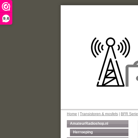
9,6
Home
|
Transistoren & mosfets
|
BFR Serie
AmateurRadioshop.nl
Herroeping