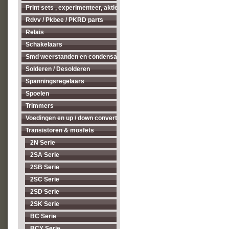
Print sets , experimenteer, aktieve antenne's enz...
Rdvv / Pkbee / PKRD parts
Relais
Schakelaars
Smd weerstanden en condensatoren
Solderen / Desolderen
Spanningsregelaars
Spoelen
Trimmers
Voedingen en up / down converters
Transistoren & mosfets
2N Serie
2SA Serie
2SB Serie
2SC Serie
2SD Serie
2SK Serie
BC Serie
BCY Serie