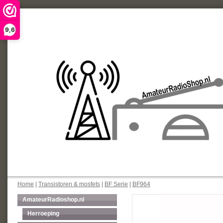
9,6
Home
|
Transistoren & mosfets
|
BF Serie
|
BF964
AmateurRadioshop.nl
Herroeping