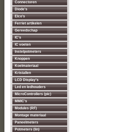
Connectoren
Diode's
Elco's
Ferriet artikelen
Gereedschap
IC's
IC voeten
Instelpotmeters
Knoppen
Koelmateriaal
Kristallen
LCD Display's
Led en ledhouders
MicroControllers (pic)
MMIC's
Modules (RF)
Montage materiaal
Paneelmeters
Potmeters (lin)