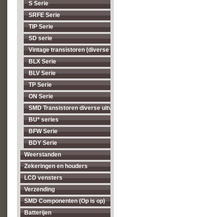
S Serie
SRFE Serie
TIP Serie
SD serie
Vintage transistoren (diverse types, op = op)
BLX Serie
BLV Serie
TP Serie
ON Serie
SMD Transistoren diverse uitvoeringen
BU* series
BFW Serie
BDY Serie
Weerstanden
Zekeringen en houders
LCD vensters
Verzending
SMD Componenten (Op is op)
Batterijen