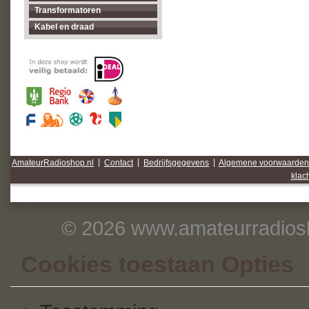
Transformatoren
Kabel en draad
AmateurRadioshop.nl
|
Contact
|
Bedrijfsgegevens
|
Algemene voorwaarden
klac
© 2026 www.amateurradiosh
Cookies toestaan Opties