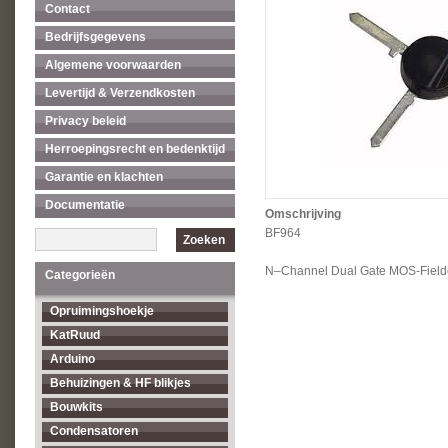
Contact
Bedrijfsgegevens
Algemene voorwaarden
Levertijd & Verzendkosten
Privacy beleid
Herroepingsrecht en bedenktijd
Garantie en klachten
Documentatie
Omschrijving
BF964
Zoeken
N–Channel Dual Gate MOS-Fieldef
Categorieën
Opruimingshoekje
KatRuud
Arduino
Behuizingen & HF blikjes
Bouwkits
Condensatoren