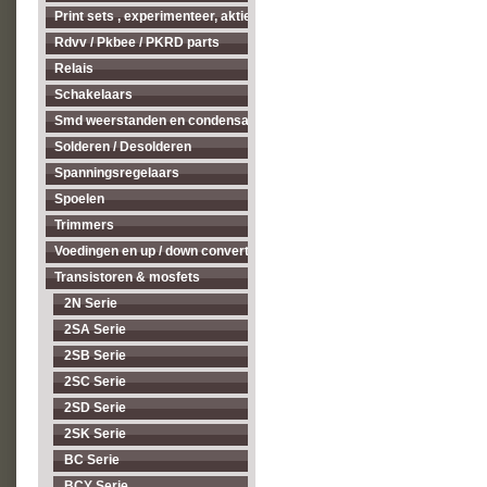
Print sets , experimenteer, aktieve antenne's enz...
Rdvv / Pkbee / PKRD parts
Relais
Schakelaars
Smd weerstanden en condensatoren
Solderen / Desolderen
Spanningsregelaars
Spoelen
Trimmers
Voedingen en up / down converters
Transistoren & mosfets
2N Serie
2SA Serie
2SB Serie
2SC Serie
2SD Serie
2SK Serie
BC Serie
BCY Serie