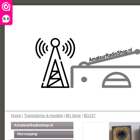
9,6
Home
|
Transistoren & mosfets
|
BD Serie
|
BD237
AmateurRadioshop.nl
Herroeping