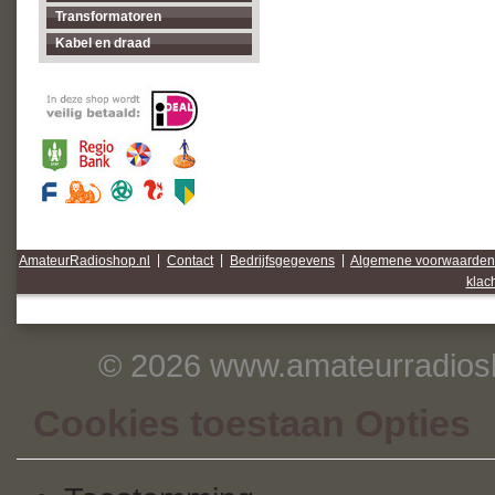
Transformatoren
Kabel en draad
AmateurRadioshop.nl
|
Contact
|
Bedrijfsgegevens
|
Algemene voorwaarden
klac
© 2026 www.amateurradiosh
Cookies toestaan Opties