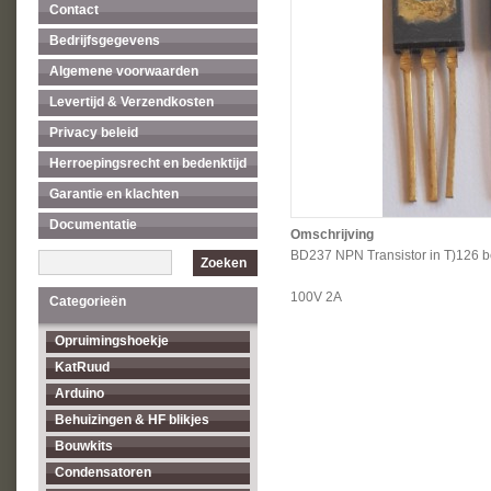
Contact
Bedrijfsgegevens
Algemene voorwaarden
Levertijd & Verzendkosten
Privacy beleid
Herroepingsrecht en bedenktijd
Garantie en klachten
Documentatie
Omschrijving
BD237 NPN Transistor in T)126 b
Zoeken
100V 2A
Categorieën
Opruimingshoekje
KatRuud
Arduino
Behuizingen & HF blikjes
Bouwkits
Condensatoren