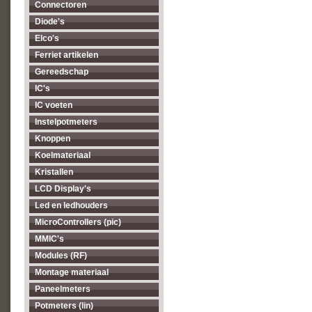
Connectoren
Diode's
Elco's
Ferriet artikelen
Gereedschap
IC's
IC voeten
Instelpotmeters
Knoppen
Koelmateriaal
Kristallen
LCD Display's
Led en ledhouders
MicroControllers (pic)
MMIC's
Modules (RF)
Montage materiaal
Paneelmeters
Potmeters (lin)