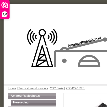
9,6
Home
|
Transistoren & mosfets
|
2SC Serie
|
2SC4226 R25.
AmateurRadioshop.nl
Herroeping