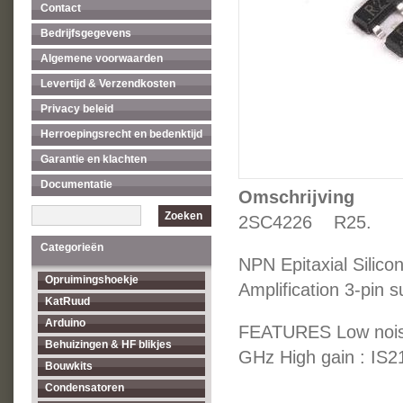
Contact
Bedrijfsgegevens
Algemene voorwaarden
Levertijd & Verzendkosten
Privacy beleid
Herroepingsrecht en bedenktijd
Garantie en klachten
Documentatie
Omschrijving
Zoeken
2SC4226 R25.
Categorieën
NPN Epitaxial Silic
Opruimingshoekje
Amplification 3-pin 
KatRuud
Arduino
FEATURES Low noise
Behuizingen & HF blikjes
GHz High gain : IS2
Bouwkits
Condensatoren