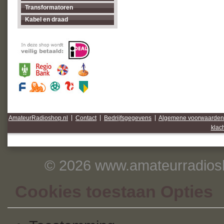
Transformatoren
Kabel en draad
AmateurRadioshop.nl
|
Contact
|
Bedrijfsgegevens
|
Algemene voorwaarden
klac
© 2026 www.amateurradiosh
Cookies toestaan Opties