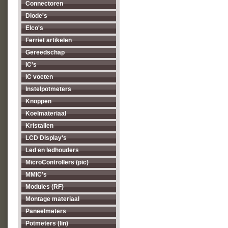
Connectoren
Diode's
Elco's
Ferriet artikelen
Gereedschap
IC's
IC voeten
Instelpotmeters
Knoppen
Koelmateriaal
Kristallen
LCD Display's
Led en ledhouders
MicroControllers (pic)
MMIC's
Modules (RF)
Montage materiaal
Paneelmeters
Potmeters (lin)