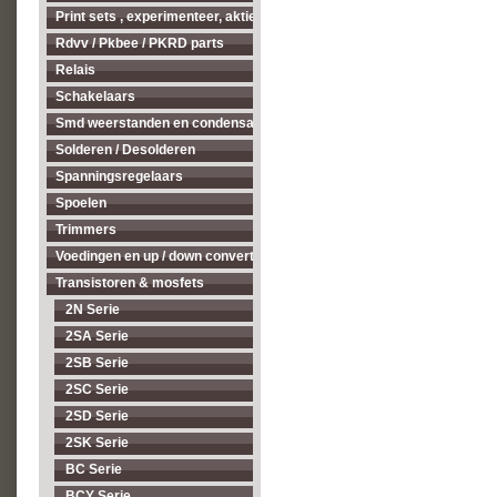
Print sets , experimenteer, aktieve antenne's enz...
Rdvv / Pkbee / PKRD parts
Relais
Schakelaars
Smd weerstanden en condensatoren
Solderen / Desolderen
Spanningsregelaars
Spoelen
Trimmers
Voedingen en up / down converters
Transistoren & mosfets
2N Serie
2SA Serie
2SB Serie
2SC Serie
2SD Serie
2SK Serie
BC Serie
BCY Serie