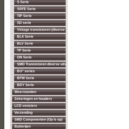
S Serie
SRFE Serie
TIP Serie
SD serie
Vintage transistoren (diverse types, op = op)
BLX Serie
BLV Serie
TP Serie
ON Serie
SMD Transistoren diverse uitvoeringen
BU* series
BFW Serie
BDY Serie
Weerstanden
Zekeringen en houders
LCD vensters
Verzending
SMD Componenten (Op is op)
Batterijen