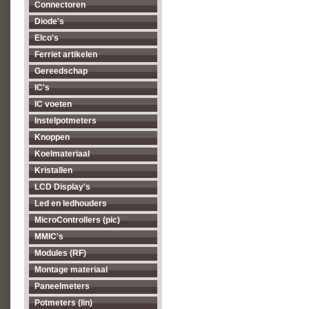
Connectoren
Diode's
Elco's
Ferriet artikelen
Gereedschap
IC's
IC voeten
Instelpotmeters
Knoppen
Koelmateriaal
Kristallen
LCD Display's
Led en ledhouders
MicroControllers (pic)
MMIC's
Modules (RF)
Montage materiaal
Paneelmeters
Potmeters (lin)