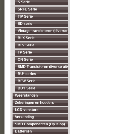
S Serie
SRFE Serie
TIP Serie
SD serie
Vintage transistoren (diverse types, op = op)
BLX Serie
BLV Serie
TP Serie
ON Serie
SMD Transistoren diverse uitvoeringen
BU* series
BFW Serie
BDY Serie
Weerstanden
Zekeringen en houders
LCD vensters
Verzending
SMD Componenten (Op is op)
Batterijen