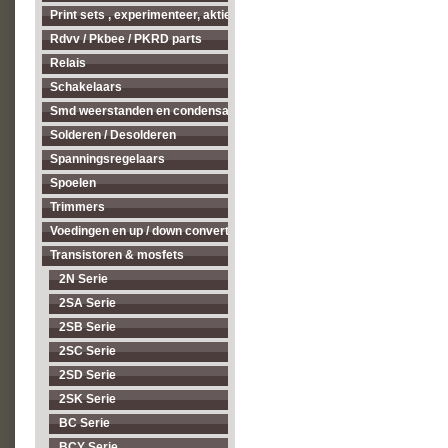
Print sets , experimenteer, aktieve antenne's enz...
Rdvv / Pkbee / PKRD parts
Relais
Schakelaars
Smd weerstanden en condensatoren
Solderen / Desolderen
Spanningsregelaars
Spoelen
Trimmers
Voedingen en up / down converters
Transistoren & mosfets
2N Serie
2SA Serie
2SB Serie
2SC Serie
2SD Serie
2SK Serie
BC Serie
BCY Serie