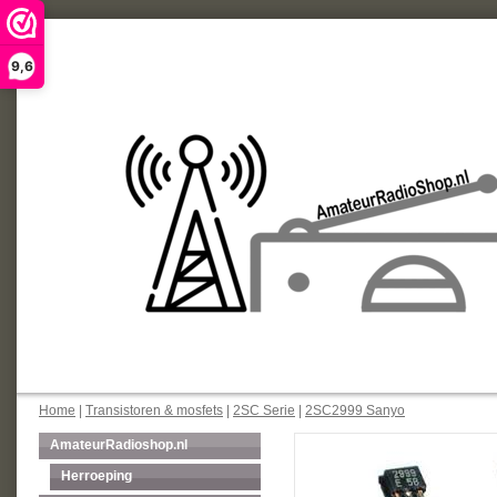
9,6
Home
|
Transistoren & mosfets
|
2SC Serie
|
2SC2999 Sanyo
AmateurRadioshop.nl
Herroeping