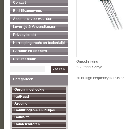
Contact
Bedrijfsgegevens
Algemene voorwaarden
Levertijd & Verzendkosten
Privacy beleid
Herroepingsrecht en bedenktijd
Garantie en klachten
Documentatie
Omschrijving
2SC2999 Sanyo
Zoeken
NPN High frequency transistor
Categorieën
Opruimingshoekje
KatRuud
Arduino
Behuizingen & HF blikjes
Bouwkits
Condensatoren