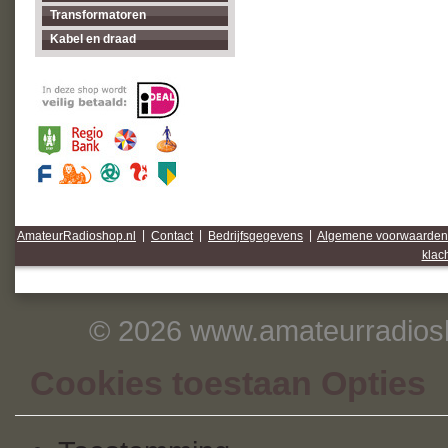
Transformatoren
Kabel en draad
AmateurRadioshop.nl
|
Contact
|
Bedrijfsgegevens
|
Algemene voorwaarden
klac
© 2026 www.amateurradiosh
Cookies toestaan Opties