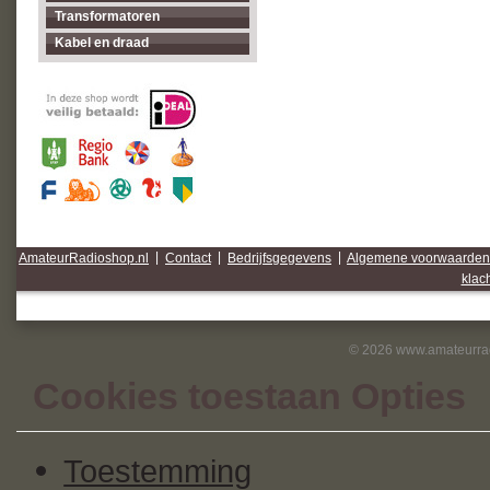
Transformatoren
Kabel en draad
AmateurRadioshop.nl
|
Contact
|
Bedrijfsgegevens
|
Algemene voorwaarden
klac
© 2026 www.amateurrad
Cookies toestaan Opties
Toestemming