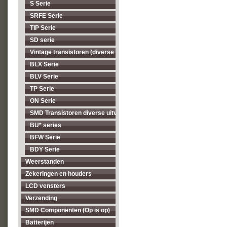
S Serie
SRFE Serie
TIP Serie
SD serie
Vintage transistoren (diverse types, op = op)
BLX Serie
BLV Serie
TP Serie
ON Serie
SMD Transistoren diverse uitvoeringen
BU* series
BFW Serie
BDY Serie
Weerstanden
Zekeringen en houders
LCD vensters
Verzending
SMD Componenten (Op is op)
Batterijen