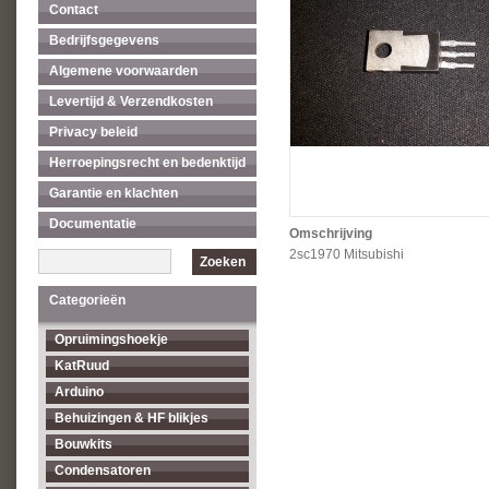
Contact
Bedrijfsgegevens
Algemene voorwaarden
Levertijd & Verzendkosten
Privacy beleid
Herroepingsrecht en bedenktijd
Garantie en klachten
Documentatie
Omschrijving
2sc1970 Mitsubishi
Zoeken
Categorieën
Opruimingshoekje
KatRuud
Arduino
Behuizingen & HF blikjes
Bouwkits
Condensatoren