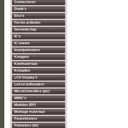
Connectoren
Diode's
Elco's
Ferriet artikelen
Gereedschap
IC's
IC voeten
Instelpotmeters
Knoppen
Koelmateriaal
Kristallen
LCD Display's
Led en ledhouders
MicroControllers (pic)
MMIC's
Modules (RF)
Montage materiaal
Paneelmeters
Potmeters (lin)