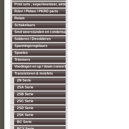
Print sets , experimenteer, aktieve antenne's enz...
Rdvv / Pkbee / PKRD parts
Relais
Schakelaars
Smd weerstanden en condensatoren
Solderen / Desolderen
Spanningsregelaars
Spoelen
Trimmers
Voedingen en up / down converters
Transistoren & mosfets
2N Serie
2SA Serie
2SB Serie
2SC Serie
2SD Serie
2SK Serie
BC Serie
BCY Serie