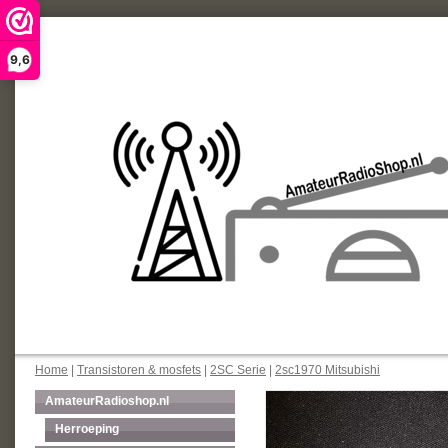
9,6
Home
|
Transistoren & mosfets
|
2SC Serie
|
2sc1970 Mitsubishi
AmateurRadioshop.nl
Herroeping