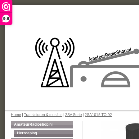
9,6
Home
|
Transistoren & mosfets
|
2SA Serie
|
2SA1015 TO-92
AmateurRadioshop.nl
Herroeping