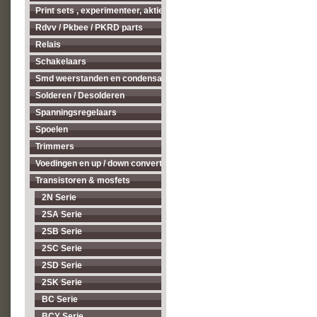
Print sets , experimenteer, aktieve antenne's enz...
Rdvv / Pkbee / PKRD parts
Relais
Schakelaars
Smd weerstanden en condensatoren
Solderen / Desolderen
Spanningsregelaars
Spoelen
Trimmers
Voedingen en up / down converters
Transistoren & mosfets
2N Serie
2SA Serie
2SB Serie
2SC Serie
2SD Serie
2SK Serie
BC Serie
BCY Serie