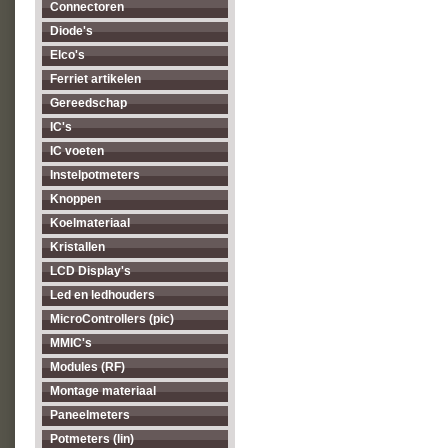
Connectoren
Diode's
Elco's
Ferriet artikelen
Gereedschap
IC's
IC voeten
Instelpotmeters
Knoppen
Koelmateriaal
Kristallen
LCD Display's
Led en ledhouders
MicroControllers (pic)
MMIC's
Modules (RF)
Montage materiaal
Paneelmeters
Potmeters (lin)