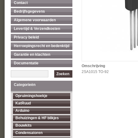
Contact
Bedrijfsgegevens
Algemene voorwaarden
Levertijd & Verzendkosten
Privacy beleid
Herroepingsrecht en bedenktijd
Garantie en klachten
Documentatie
Omschrijving
2SA1015 TO-92
Zoeken
Categorieën
Opruimingshoekje
KatRuud
Arduino
Behuizingen & HF blikjes
Bouwkits
Condensatoren