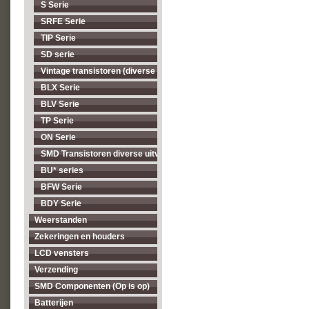
S Serie
SRFE Serie
TIP Serie
SD serie
Vintage transistoren (diverse types, op = op)
BLX Serie
BLV Serie
TP Serie
ON Serie
SMD Transistoren diverse uitvoeringen
BU* series
BFW Serie
BDY Serie
Weerstanden
Zekeringen en houders
LCD vensters
Verzending
SMD Componenten (Op is op)
Batterijen