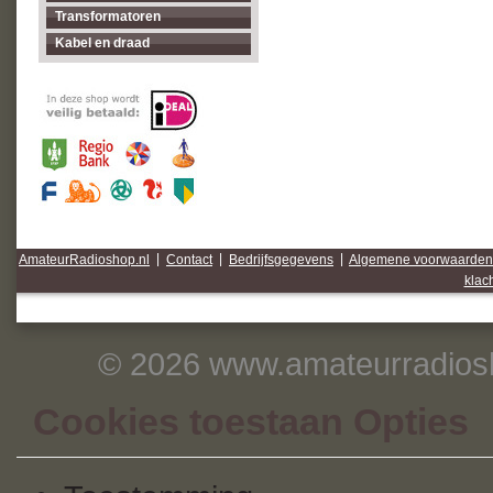
Transformatoren
Kabel en draad
AmateurRadioshop.nl
|
Contact
|
Bedrijfsgegevens
|
Algemene voorwaarden
klac
© 2026 www.amateurradiosh
Cookies toestaan Opties