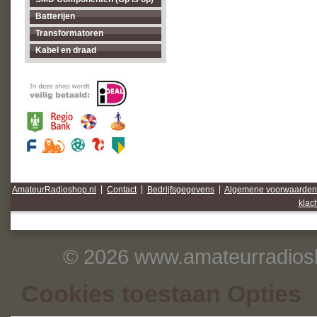
Batterijen
Transformatoren
Kabel en draad
AmateurRadioshop.nl
|
Contact
|
Bedrijfsgegevens
|
Algemene voorwaarden
klac
© 2026 www.amateurradiosh
Cookies toestaan Opties