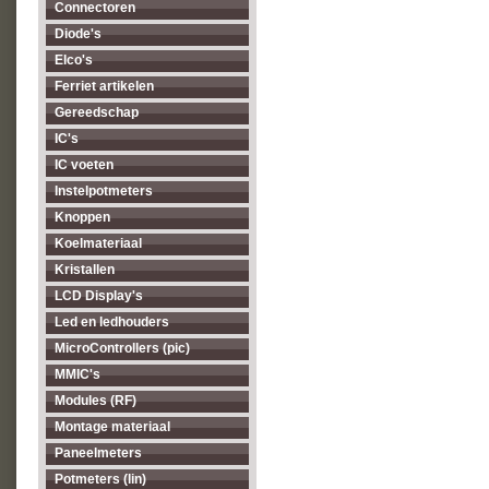
Connectoren
Diode's
Elco's
Ferriet artikelen
Gereedschap
IC's
IC voeten
Instelpotmeters
Knoppen
Koelmateriaal
Kristallen
LCD Display's
Led en ledhouders
MicroControllers (pic)
MMIC's
Modules (RF)
Montage materiaal
Paneelmeters
Potmeters (lin)