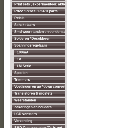
Print sets , experimenteer, aktieve antenne's enz...
Rdvv / Pkbee / PKRD parts
Relais
Schakelaars
Smd weerstanden en condensatoren
Solderen / Desolderen
Spanningsregelaars
100mA
1A
LM Serie
Spoelen
Trimmers
Voedingen en up / down converters
Transistoren & mosfets
Weerstanden
Zekeringen en houders
LCD vensters
Verzending
SMD Componenten (Op is op)