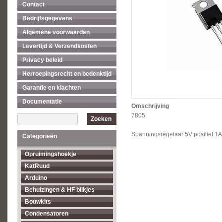
Contact
Bedrijfsgegevens
Algemene voorwaarden
Levertijd & Verzendkosten
Privacy beleid
Herroepingsrecht en bedenktijd
Garantie en klachten
Documentatie
Omschrijving
7805
Zoeken
Spanningsregelaar 5V positief 1A
Categorieën
Opruimingshoekje
KatRuud
Arduino
Behuizingen & HF blikjes
Bouwkits
Condensatoren