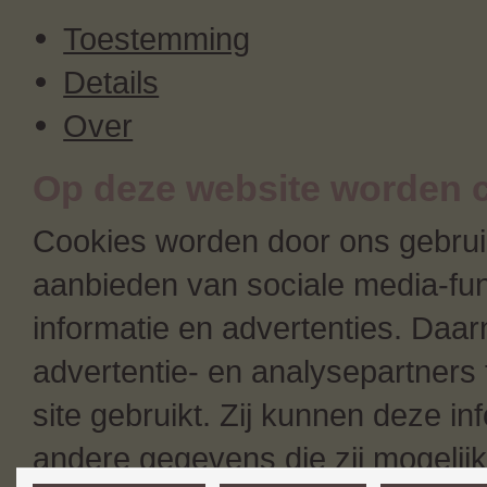
Toestemming
Details
Over
Op deze website worden c
Cookies worden door ons gebruik
aanbieden van sociale media-fun
informatie en advertenties. Daa
advertentie- en analysepartners 
site gebruikt. Zij kunnen deze i
andere gegevens die zij mogeli