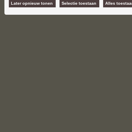
van hun diensten of die u hen he
Later opnieuw tonen
Selectie toestaan
Alles toesta