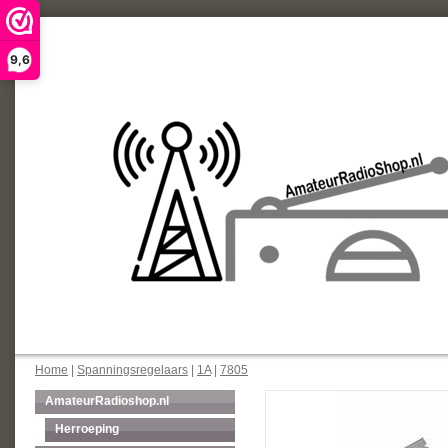
9,6
Home
|
Spanningsregelaars
|
1A
|
7805
AmateurRadioshop.nl
Herroeping