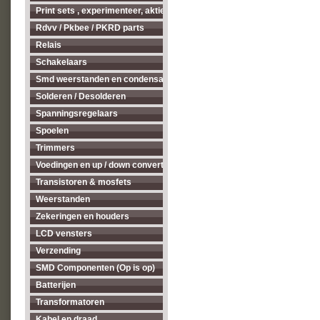
Print sets , experimenteer, aktieve antenne's enz...
Rdvv / Pkbee / PKRD parts
Relais
Schakelaars
Smd weerstanden en condensatoren
Solderen / Desolderen
Spanningsregelaars
Spoelen
Trimmers
Voedingen en up / down converters
Transistoren & mosfets
Weerstanden
Zekeringen en houders
LCD vensters
Verzending
SMD Componenten (Op is op)
Batterijen
Transformatoren
Kabel en draad