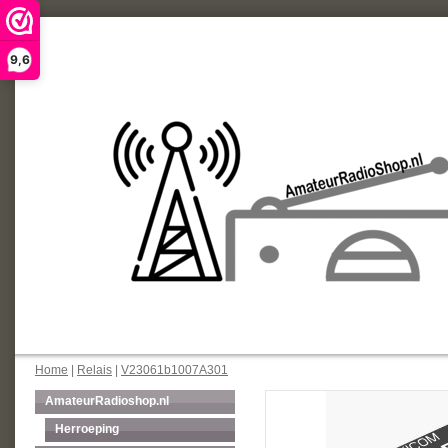
9,6
Home
|
Relais
|
V23061b1007A301
AmateurRadioshop.nl
Herroeping