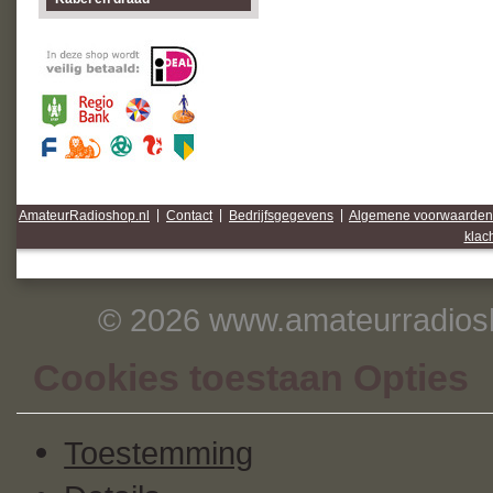
AmateurRadioshop.nl
|
Contact
|
Bedrijfsgegevens
|
Algemene voorwaarden
klac
© 2026 www.amateurradiosh
Cookies toestaan Opties
Toestemming