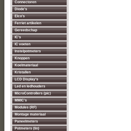
Connectoren
Diode's
Elco's
Ferriet artikelen
Gereedschap
IC's
IC voeten
Instelpotmeters
Knoppen
Koelmateriaal
Kristallen
LCD Display's
Led en ledhouders
MicroControllers (pic)
MMIC's
Modules (RF)
Montage materiaal
Paneelmeters
Potmeters (lin)