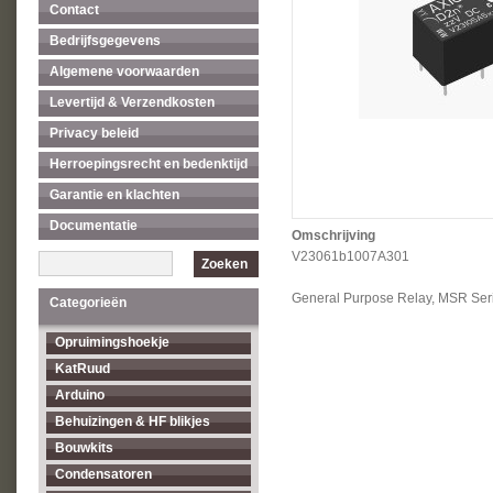
Contact
Bedrijfsgegevens
Algemene voorwaarden
Levertijd & Verzendkosten
Privacy beleid
Herroepingsrecht en bedenktijd
Garantie en klachten
Documentatie
Omschrijving
V23061b1007A301
Zoeken
General Purpose Relay, MSR Seri
Categorieën
Opruimingshoekje
KatRuud
Arduino
Behuizingen & HF blikjes
Bouwkits
Condensatoren