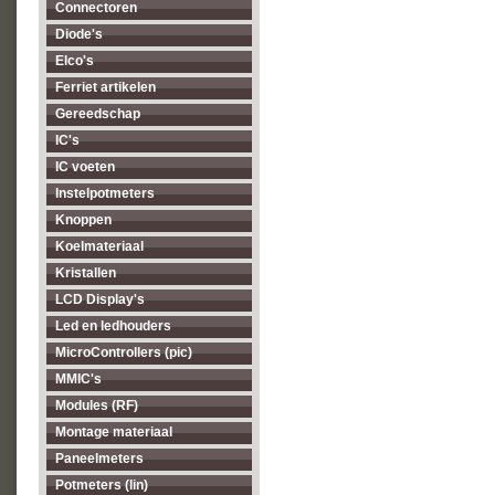
Connectoren
Diode's
Elco's
Ferriet artikelen
Gereedschap
IC's
IC voeten
Instelpotmeters
Knoppen
Koelmateriaal
Kristallen
LCD Display's
Led en ledhouders
MicroControllers (pic)
MMIC's
Modules (RF)
Montage materiaal
Paneelmeters
Potmeters (lin)