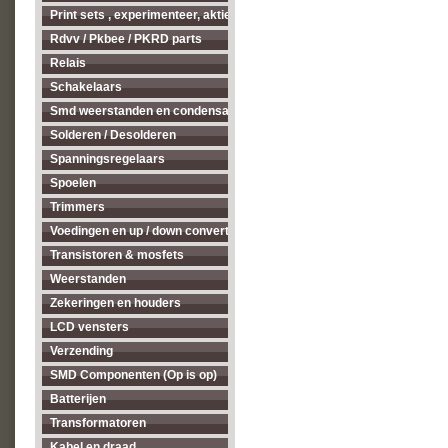
Print sets , experimenteer, aktieve antenne's enz...
Rdvv / Pkbee / PKRD parts
Relais
Schakelaars
Smd weerstanden en condensatoren
Solderen / Desolderen
Spanningsregelaars
Spoelen
Trimmers
Voedingen en up / down converters
Transistoren & mosfets
Weerstanden
Zekeringen en houders
LCD vensters
Verzending
SMD Componenten (Op is op)
Batterijen
Transformatoren
Kabel en draad