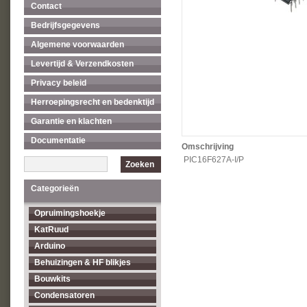
Contact
Bedrijfsgegevens
Algemene voorwaarden
Levertijd & Verzendkosten
Privacy beleid
Herroepingsrecht en bedenktijd
Garantie en klachten
Documentatie
Omschrijving
PIC16F627A-I/P
Zoeken
Categorieën
Opruimingshoekje
KatRuud
Arduino
Behuizingen & HF blikjes
Bouwkits
Condensatoren