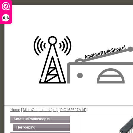
9,6
Home
|
MicroControllers (pic)
|
PIC16F627A-I/P
AmateurRadioshop.nl
Herroeping