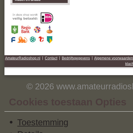
AmateurRadioshop.nl
|
Contact
|
Bedrijfsgegevens
|
Algemene voorwaarden
klac
© 2026 www.amateurradiosh
Cookies toestaan Opties
Toestemming