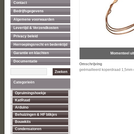
Contact
Bedrijfsgegevens
Algemene voorwaarden
Levertijd & Verzendkosten
Privacy beleid
Herroepingsrecht en bedenktijd
Garantie en klachten
Momenteel ui
Documentatie
Omschrijving
geëmailleerd koperdraad 1,5mm 
Zoeken
Categorieën
Opruimingshoekje
KatRuud
Arduino
Behuizingen & HF blikjes
Bouwkits
Condensatoren