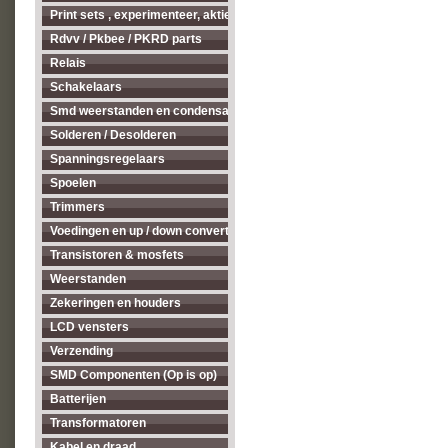
Print sets , experimenteer, aktieve antenne's enz...
Rdvv / Pkbee / PKRD parts
Relais
Schakelaars
Smd weerstanden en condensatoren
Solderen / Desolderen
Spanningsregelaars
Spoelen
Trimmers
Voedingen en up / down converters
Transistoren & mosfets
Weerstanden
Zekeringen en houders
LCD vensters
Verzending
SMD Componenten (Op is op)
Batterijen
Transformatoren
Kabel en draad