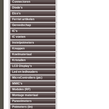
Connectoren
Diode's
Elco's
Ferriet artikelen
Gereedschap
IC's
IC voeten
Instelpotmeters
Knoppen
Koelmateriaal
Kristallen
LCD Display's
Led en ledhouders
MicroControllers (pic)
MMIC's
Modules (RF)
Montage materiaal
Paneelmeters
Potmeters (lin)