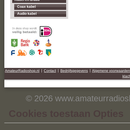
Coax kabel
Audio kabel
AmateurRadioshop.nl
|
Contact
|
Bedrijfsgegevens
|
Algemene voorwaarden
klac
© 2026 www.amateurradiosh
Cookies toestaan Opties