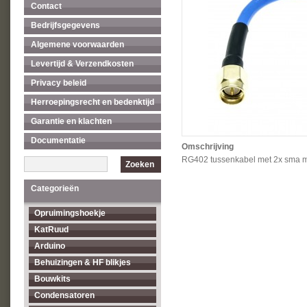
Contact
Bedrijfsgegevens
Algemene voorwaarden
Levertijd & Verzendkosten
Privacy beleid
Herroepingsrecht en bedenktijd
Garantie en klachten
Documentatie
Omschrijving
RG402 tussenkabel met 2x sma 
Zoeken
Categorieën
Opruimingshoekje
KatRuud
Arduino
Behuizingen & HF blikjes
Bouwkits
Condensatoren