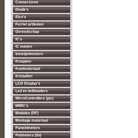
Connectoren
Diode's
Elco's
Ferriet artikelen
Gereedschap
IC's
IC voeten
Instelpotmeters
Knoppen
Koelmateriaal
Kristallen
LCD Display's
Led en ledhouders
MicroControllers (pic)
MMIC's
Modules (RF)
Montage materiaal
Paneelmeters
Potmeters (lin)