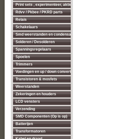
Print sets , experimenteer, aktieve antenne's enz...
Rdvv / Pkbee / PKRD parts
Relais
Schakelaars
Smd weerstanden en condensatoren
Solderen / Desolderen
Spanningsregelaars
Spoelen
Trimmers
Voedingen en up / down converters
Transistoren & mosfets
Weerstanden
Zekeringen en houders
LCD vensters
Verzending
SMD Componenten (Op is op)
Batterijen
Transformatoren
Kabel en draad