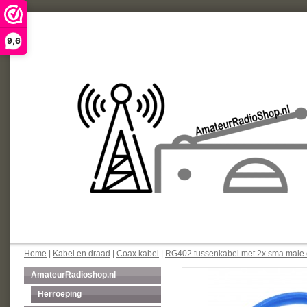
9,6
Home
|
Kabel en draad
|
Coax kabel
|
RG402 tussenkabel met 2x sma male
AmateurRadioshop.nl
Herroeping