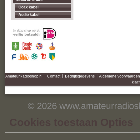
Coax kabel
Audio kabel
AmateurRadioshop.nl
|
Contact
|
Bedrijfsgegevens
|
Algemene voorwaarden
klac
© 2026 www.amateurradiosh
Cookies toestaan Opties