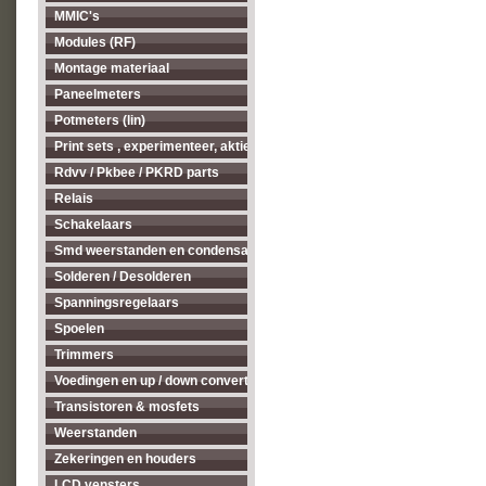
MMIC's
Modules (RF)
Montage materiaal
Paneelmeters
Potmeters (lin)
Print sets , experimenteer, aktieve antenne's enz...
Rdvv / Pkbee / PKRD parts
Relais
Schakelaars
Smd weerstanden en condensatoren
Solderen / Desolderen
Spanningsregelaars
Spoelen
Trimmers
Voedingen en up / down converters
Transistoren & mosfets
Weerstanden
Zekeringen en houders
LCD vensters