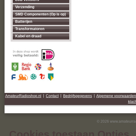
Verzending
SMD Componenten (Op is op)
Batterijen
Transformatoren
Kabel en draad
AmateurRadioshop.nl
|
Contact
|
Bedrijfsgegevens
|
Algemene voorwaarden
klac
© 2026 www.amateurrad
Cookies toestaan Opties