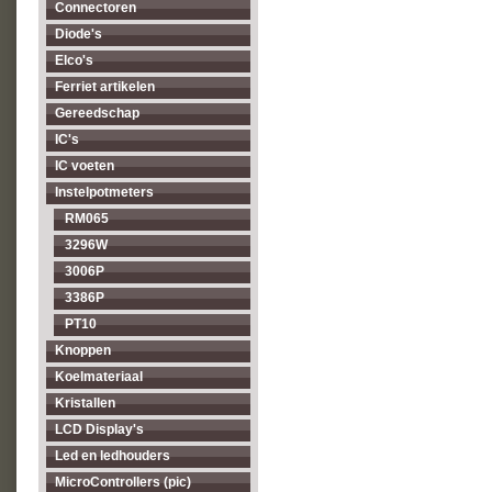
Connectoren
Diode's
Elco's
Ferriet artikelen
Gereedschap
IC's
IC voeten
Instelpotmeters
RM065
3296W
3006P
3386P
PT10
Knoppen
Koelmateriaal
Kristallen
LCD Display's
Led en ledhouders
MicroControllers (pic)