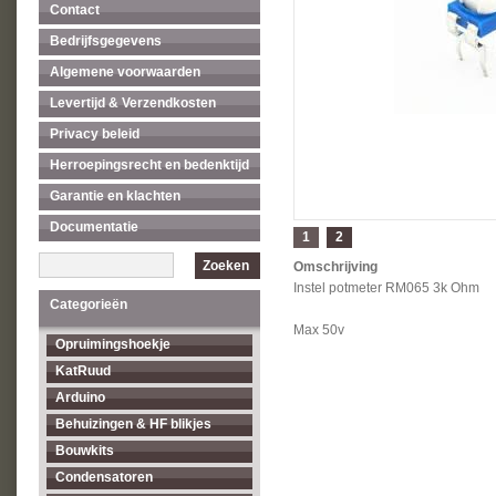
Contact
Bedrijfsgegevens
Algemene voorwaarden
Levertijd & Verzendkosten
Privacy beleid
Herroepingsrecht en bedenktijd
Garantie en klachten
Documentatie
1
2
Zoeken
Omschrijving
Instel potmeter RM065 3k Ohm
Categorieën
Max 50v
Opruimingshoekje
KatRuud
Arduino
Behuizingen & HF blikjes
Bouwkits
Condensatoren