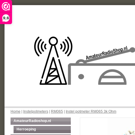
9,6
Home
|
Instelpotmeters
|
RM065
|
Instel potmeter RM065 3k Ohm
AmateurRadioshop.nl
Herroeping