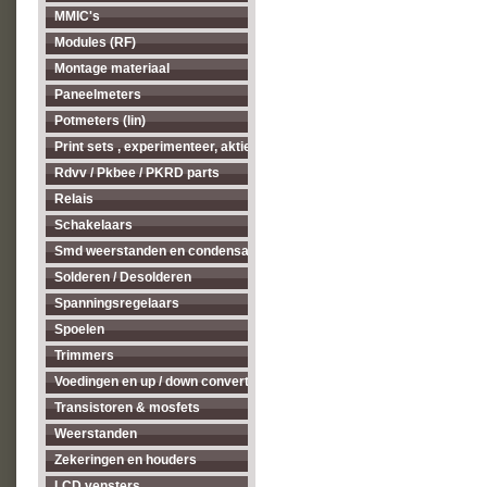
MMIC's
Modules (RF)
Montage materiaal
Paneelmeters
Potmeters (lin)
Print sets , experimenteer, aktieve antenne's enz...
Rdvv / Pkbee / PKRD parts
Relais
Schakelaars
Smd weerstanden en condensatoren
Solderen / Desolderen
Spanningsregelaars
Spoelen
Trimmers
Voedingen en up / down converters
Transistoren & mosfets
Weerstanden
Zekeringen en houders
LCD vensters