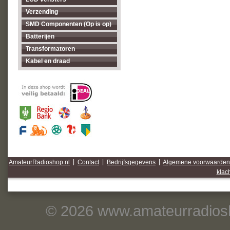
Verzending
SMD Componenten (Op is op)
Batterijen
Transformatoren
Kabel en draad
AmateurRadioshop.nl
|
Contact
|
Bedrijfsgegevens
|
Algemene voorwaarden
klac
© 2026 www.amateurradiosh