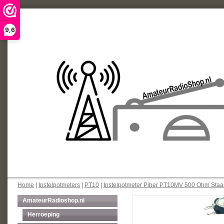
9,6
Home
|
Instelpotmeters
|
PT10
|
Instelpotmeter Piher PT10MV 500 Ohm Sta
AmateurRadioshop.nl
Herroeping