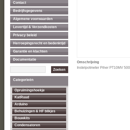
Contact
Bedrijfsgegevens
Algemene voorwaarden
Levertijd & Verzendkosten
Privacy beleid
Herroepingsrecht en bedenktijd
Garantie en klachten
Documentatie
Omschrijving
Instelpotmeter Piher PT10MV 50
Zoeken
Categorieën
Opruimingshoekje
KatRuud
Arduino
Behuizingen & HF blikjes
Bouwkits
Condensatoren