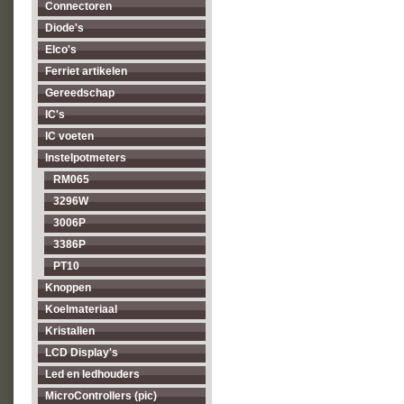
Connectoren
Diode's
Elco's
Ferriet artikelen
Gereedschap
IC's
IC voeten
Instelpotmeters
RM065
3296W
3006P
3386P
PT10
Knoppen
Koelmateriaal
Kristallen
LCD Display's
Led en ledhouders
MicroControllers (pic)