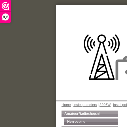
9,6
Home
|
Instelpotmeters
|
3296W
|
Instel p
AmateurRadioshop.nl
Herroeping