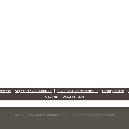
egevens
|
Algemene voorwaarden
|
Levertijd & Verzendkosten
|
Privacy beleid
|
klachten
|
Documentatie
© 2026 www.amateurradioshop.nl - Powered by Shoppagina.nl