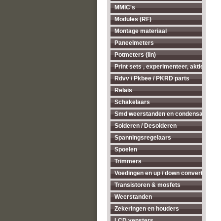
MMIC's
Modules (RF)
Montage materiaal
Paneelmeters
Potmeters (lin)
Print sets , experimenteer, aktieve ant
Rdvv / Pkbee / PKRD parts
Relais
Schakelaars
Smd weerstanden en condensatoren
Solderen / Desolderen
Spanningsregelaars
Spoelen
Trimmers
Voedingen en up / down converters
Transistoren & mosfets
Weerstanden
Zekeringen en houders
LCD vensters