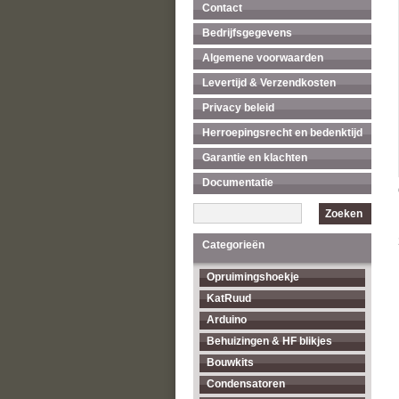
Contact
Bedrijfsgegevens
Algemene voorwaarden
Levertijd & Verzendkosten
Privacy beleid
Herroepingsrecht en bedenktijd
Garantie en klachten
Documentatie
Zoeken
Categorieën
Opruimingshoekje
KatRuud
Arduino
Behuizingen & HF blikjes
Bouwkits
Condensatoren