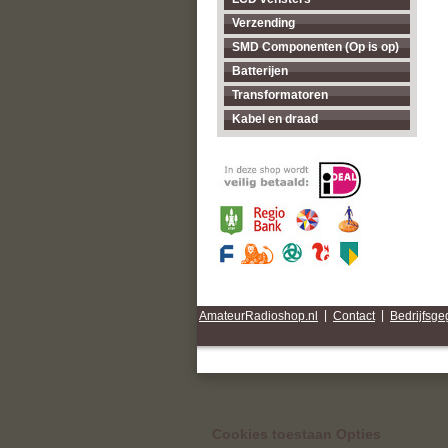
Verzending
SMD Componenten (Op is op)
Batterijen
Transformatoren
Kabel en draad
AmateurRadioshop.nl
|
Contact
|
Bedrijfsg
Cookies toestaan Opties