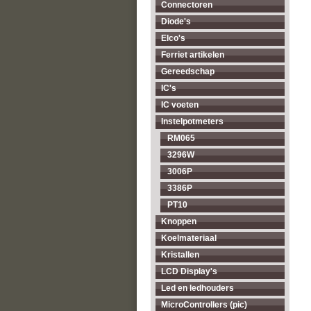
Connectoren
Diode's
Elco's
Ferriet artikelen
Gereedschap
IC's
IC voeten
Instelpotmeters
RM065
3296W
3006P
3386P
PT10
Knoppen
Koelmateriaal
Kristallen
LCD Display's
Led en ledhouders
MicroControllers (pic)