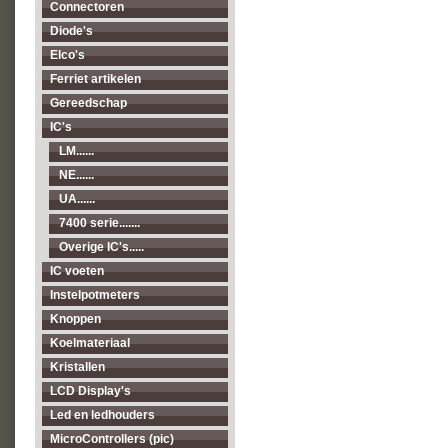
Connectoren
Diode's
Elco's
Ferriet artikelen
Gereedschap
IC's
LM......
NE......
UA......
7400 serie.......
Overige IC's.....
IC voeten
Instelpotmeters
Knoppen
Koelmateriaal
Kristallen
LCD Display's
Led en ledhouders
MicroControllers (pic)