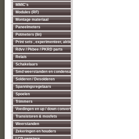
MMIC's
Modules (RF)
Montage materiaal
Paneelmeters
Potmeters (lin)
Print sets , experimenteer, aktieve antenne's enz...
Rdvv / Pkbee / PKRD parts
Relais
Schakelaars
Smd weerstanden en condensatoren
Solderen / Desolderen
Spanningsregelaars
Spoelen
Trimmers
Voedingen en up / down converters
Transistoren & mosfets
Weerstanden
Zekeringen en houders
LCD vensters