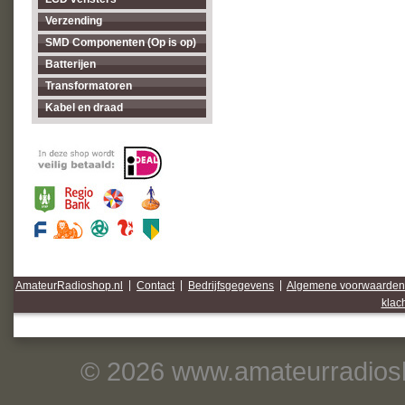
Verzending
SMD Componenten (Op is op)
Batterijen
Transformatoren
Kabel en draad
AmateurRadioshop.nl
|
Contact
|
Bedrijfsgegevens
|
Algemene voorwaarden
klac
© 2026 www.amateurradiosh