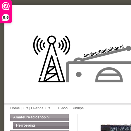
9,6
Home
|
IC's
|
Overige IC's.....
|
TSA5511 Philips
AmateurRadioshop.nl
Herroeping