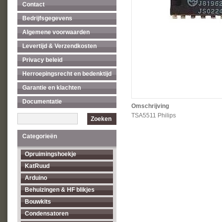
Contact
Bedrijfsgegevens
Algemene voorwaarden
Levertijd & Verzendkosten
Privacy beleid
Herroepingsrecht en bedenktijd
Garantie en klachten
Documentatie
Omschrijving
TSA5511 Philips
Zoeken
Categorieën
Opruimingshoekje
KatRuud
Arduino
Behuizingen & HF blikjes
Bouwkits
Condensatoren