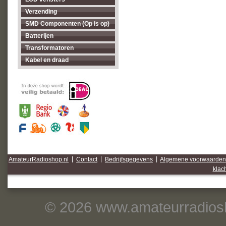
Verzending
SMD Componenten (Op is op)
Batterijen
Transformatoren
Kabel en draad
AmateurRadioshop.nl
|
Contact
|
Bedrijfsgegevens
|
Algemene voorwaarden
klac
© 2026 www.amateurradiosh