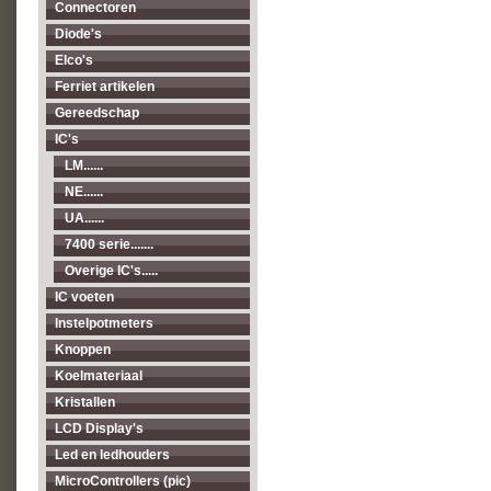
Connectoren
Diode's
Elco's
Ferriet artikelen
Gereedschap
IC's
LM......
NE......
UA......
7400 serie.......
Overige IC's.....
IC voeten
Instelpotmeters
Knoppen
Koelmateriaal
Kristallen
LCD Display's
Led en ledhouders
MicroControllers (pic)