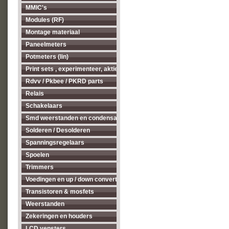
MMIC's
Modules (RF)
Montage materiaal
Paneelmeters
Potmeters (lin)
Print sets , experimenteer, aktieve antenne's enz...
Rdvv / Pkbee / PKRD parts
Relais
Schakelaars
Smd weerstanden en condensatoren
Solderen / Desolderen
Spanningsregelaars
Spoelen
Trimmers
Voedingen en up / down converters
Transistoren & mosfets
Weerstanden
Zekeringen en houders
LCD vensters