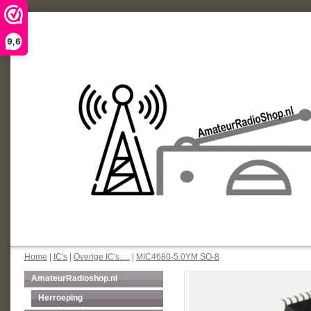
9,6
Home
|
IC's
|
Overige IC's.....
|
MIC4680-5.0YM SO-8
AmateurRadioshop.nl
Herroeping