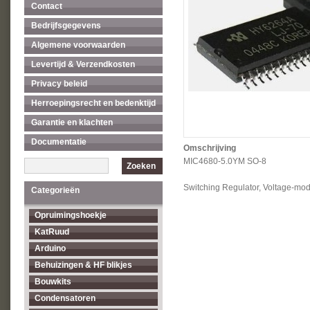
Contact
Bedrijfsgegevens
Algemene voorwaarden
Levertijd & Verzendkosten
Privacy beleid
Herroepingsrecht en bedenktijd
Garantie en klachten
Documentatie
Omschrijving
MIC4680-5.0YM SO-8
Zoeken
Switching Regulator, Voltage-mo
Categorieën
Opruimingshoekje
KatRuud
Arduino
Behuizingen & HF blikjes
Bouwkits
Condensatoren