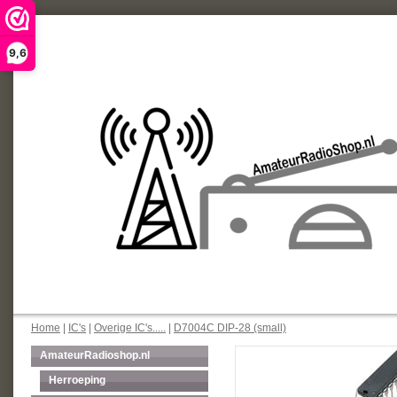
9,6
Home
|
IC's
|
Overige IC's.....
|
D7004C DIP-28 (small)
AmateurRadioshop.nl
Herroeping