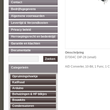
Contact
Bedrijfsgegevens
Algemene voorwaarden
Levertijd & Verzendkosten
Privacy beleid
Herroepingsrecht en bedenktijd
Garantie en klachten
Documentatie
Omschrijving
D7004C DIP-28 (small)
Zoeken
A/D Converter, 10-Bit, 1 Func, 
Categorieën
Opruimingshoekje
KatRuud
Arduino
Behuizingen & HF blikjes
Bouwkits
Condensatoren