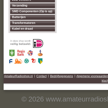
Verzending
SMD Componenten (Op is op)
Batterijen
Transformatoren
Kabel en draad
AmateurRadioshop.nl
|
Contact
|
Bedrijfsgegevens
|
Algemene voorwaarden
klac
© 2026 www.amateurradiosh