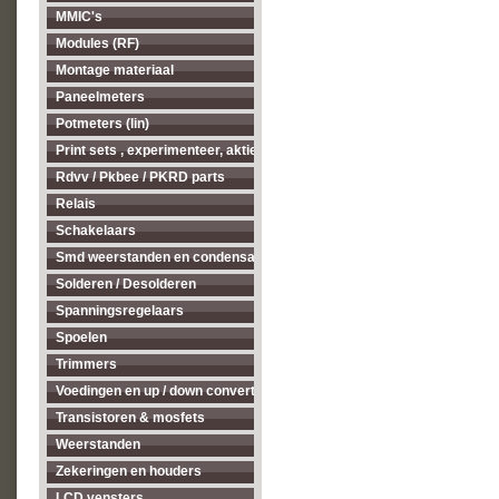
MMIC's
Modules (RF)
Montage materiaal
Paneelmeters
Potmeters (lin)
Print sets , experimenteer, aktieve antenne's enz...
Rdvv / Pkbee / PKRD parts
Relais
Schakelaars
Smd weerstanden en condensatoren
Solderen / Desolderen
Spanningsregelaars
Spoelen
Trimmers
Voedingen en up / down converters
Transistoren & mosfets
Weerstanden
Zekeringen en houders
LCD vensters