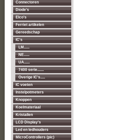
Connectoren
Diode's
Elco's
Ferriet artikelen
Gereedschap
IC's
LM......
NE......
UA......
7400 serie.......
Overige IC's.....
IC voeten
Instelpotmeters
Knoppen
Koelmateriaal
Kristallen
LCD Display's
Led en ledhouders
MicroControllers (pic)