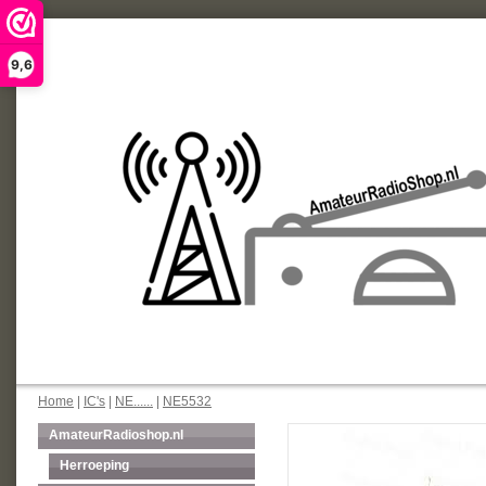
9,6
Home
|
IC's
|
NE......
|
NE5532
AmateurRadioshop.nl
Herroeping