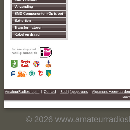
Verzending
SMD Componenten (Op is op)
Batterijen
Transformatoren
Kabel en draad
AmateurRadioshop.nl
|
Contact
|
Bedrijfsgegevens
|
Algemene voorwaarden
klac
© 2026 www.amateurradiosh