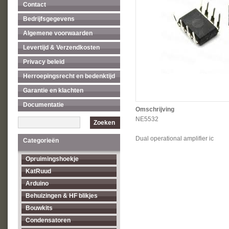
Contact
Bedrijfsgegevens
Algemene voorwaarden
Levertijd & Verzendkosten
Privacy beleid
Herroepingsrecht en bedenktijd
Garantie en klachten
Documentatie
Omschrijving
NE5532
Zoeken
Dual operational amplifier ic
Categorieën
Opruimingshoekje
KatRuud
Arduino
Behuizingen & HF blikjes
Bouwkits
Condensatoren