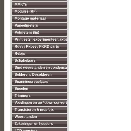
MMIC's
Modules (RF)
Montage materiaal
Paneelmeters
Potmeters (lin)
Print sets , experimenteer, aktieve antenne's enz...
Rdvv / Pkbee / PKRD parts
Relais
Schakelaars
Smd weerstanden en condensatoren
Solderen / Desolderen
Spanningsregelaars
Spoelen
Trimmers
Voedingen en up / down converters
Transistoren & mosfets
Weerstanden
Zekeringen en houders
LCD vensters