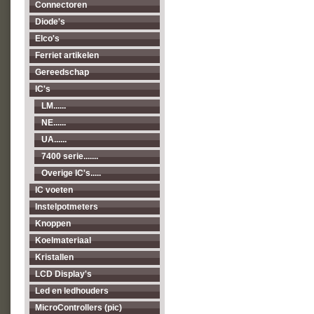
Connectoren
Diode's
Elco's
Ferriet artikelen
Gereedschap
IC's
LM......
NE......
UA......
7400 serie.......
Overige IC's.....
IC voeten
Instelpotmeters
Knoppen
Koelmateriaal
Kristallen
LCD Display's
Led en ledhouders
MicroControllers (pic)