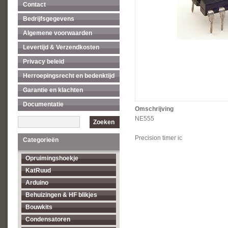
Contact
Bedrijfsgegevens
Algemene voorwaarden
Levertijd & Verzendkosten
Privacy beleid
Herroepingsrecht en bedenktijd
Garantie en klachten
Documentatie
Omschrijving
NE555
Zoeken
Precision timer ic
Categorieën
Opruimingshoekje
KatRuud
Arduino
Behuizingen & HF blikjes
Bouwkits
Condensatoren