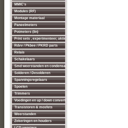
MMIC's
Modules (RF)
Montage materiaal
Paneelmeters
Potmeters (lin)
Print sets , experimenteer, aktieve antenne's enz...
Rdvv / Pkbee / PKRD parts
Relais
Schakelaars
Smd weerstanden en condensatoren
Solderen / Desolderen
Spanningsregelaars
Spoelen
Trimmers
Voedingen en up / down converters
Transistoren & mosfets
Weerstanden
Zekeringen en houders
LCD vensters