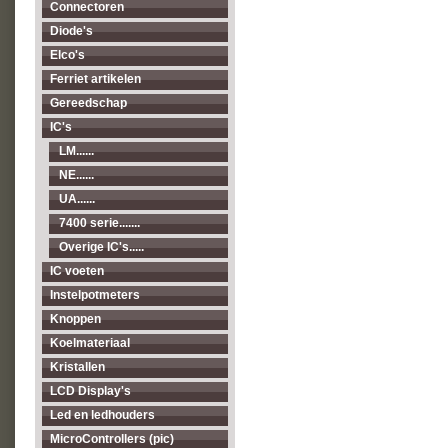
Connectoren
Diode's
Elco's
Ferriet artikelen
Gereedschap
IC's
LM......
NE......
UA......
7400 serie.......
Overige IC's.....
IC voeten
Instelpotmeters
Knoppen
Koelmateriaal
Kristallen
LCD Display's
Led en ledhouders
MicroControllers (pic)