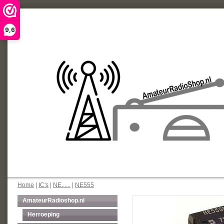
9,6
Home
|
IC's
|
NE......
|
NE555
AmateurRadioshop.nl
Herroeping