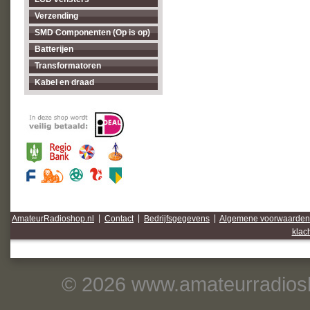
Verzending
SMD Componenten (Op is op)
Batterijen
Transformatoren
Kabel en draad
AmateurRadioshop.nl
|
Contact
|
Bedrijfsgegevens
|
Algemene voorwaarden
klac
© 2026 www.amateurradiosh