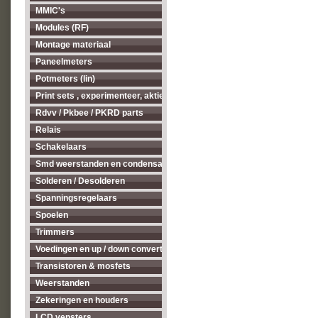
MMIC's
Modules (RF)
Montage materiaal
Paneelmeters
Potmeters (lin)
Print sets , experimenteer, aktieve antenne's enz...
Rdvv / Pkbee / PKRD parts
Relais
Schakelaars
Smd weerstanden en condensatoren
Solderen / Desolderen
Spanningsregelaars
Spoelen
Trimmers
Voedingen en up / down converters
Transistoren & mosfets
Weerstanden
Zekeringen en houders
LCD vensters