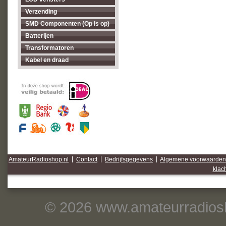
Verzending
SMD Componenten (Op is op)
Batterijen
Transformatoren
Kabel en draad
AmateurRadioshop.nl
|
Contact
|
Bedrijfsgegevens
|
Algemene voorwaarden
klac
© 2026 www.amateurradiosh