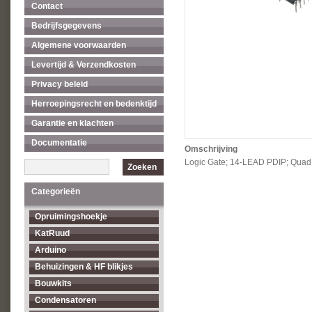
Contact
Bedrijfsgegevens
Algemene voorwaarden
Levertijd & Verzendkosten
Privacy beleid
Herroepingsrecht en bedenktijd
Garantie en klachten
Documentatie
Omschrijving
Logic Gate; 14-LEAD PDIP; Quad 
Zoeken
Categorieën
Opruimingshoekje
KatRuud
Arduino
Behuizingen & HF blikjes
Bouwkits
Condensatoren