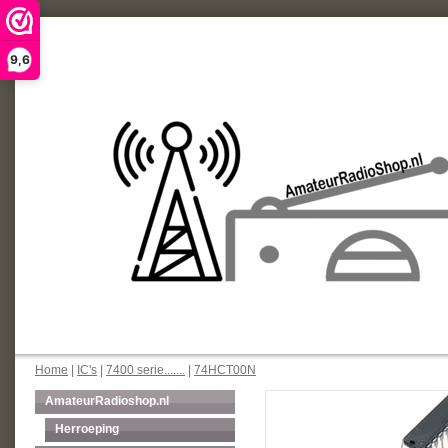
9,6
Home
|
IC's
|
7400 serie.......
|
74HCT00N
AmateurRadioshop.nl
Herroeping