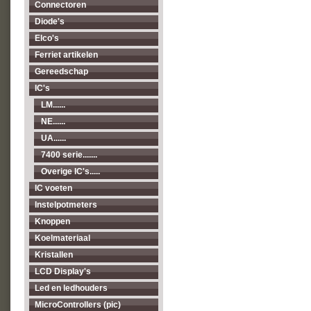
Connectoren
Diode's
Elco's
Ferriet artikelen
Gereedschap
IC's
LM......
NE......
UA......
7400 serie.......
Overige IC's.....
IC voeten
Instelpotmeters
Knoppen
Koelmateriaal
Kristallen
LCD Display's
Led en ledhouders
MicroControllers (pic)