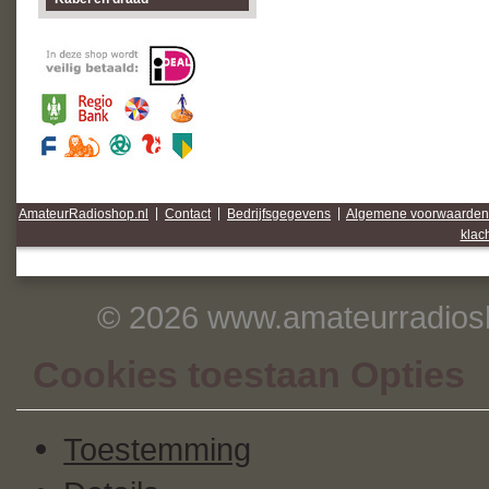
AmateurRadioshop.nl
|
Contact
|
Bedrijfsgegevens
|
Algemene voorwaarden
klac
© 2026 www.amateurradiosh
Cookies toestaan Opties
Toestemming