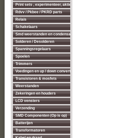
Print sets , experimenteer, aktieve antenne's enz...
Rdvv / Pkbee / PKRD parts
Relais
Schakelaars
Smd weerstanden en condensatoren
Solderen / Desolderen
Spanningsregelaars
Spoelen
Trimmers
Voedingen en up / down converters
Transistoren & mosfets
Weerstanden
Zekeringen en houders
LCD vensters
Verzending
SMD Componenten (Op is op)
Batterijen
Transformatoren
Kabel en draad