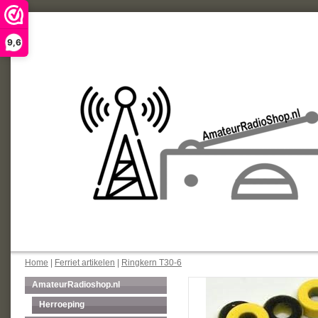
9,6
Home
|
Ferriet artikelen
|
Ringkern T30-6
AmateurRadioshop.nl
Herroeping