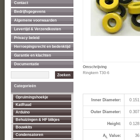
Contact
Bedrijfsgegevens
Algemene voorwaarden
Levertijd & Verzendkosten
Privacy beleid
Herroepingsrecht en bedenktijd
Garantie en klachten
Documentatie
Omschrijving
Ringkern T30-6
Zoeken
Categorieën
Opruimingshoekje
Inner Diameter:
0.151
KatRuud
Outer Diameter:
0.307
Arduino
Behuizingen & HF blikjes
Height:
0.128
Bouwkits
Condensatoren
A
Value:
36
L