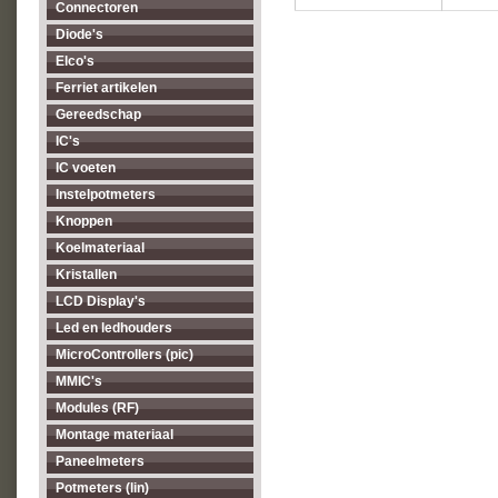
Connectoren
Diode's
Elco's
Ferriet artikelen
Gereedschap
IC's
IC voeten
Instelpotmeters
Knoppen
Koelmateriaal
Kristallen
LCD Display's
Led en ledhouders
MicroControllers (pic)
MMIC's
Modules (RF)
Montage materiaal
Paneelmeters
Potmeters (lin)