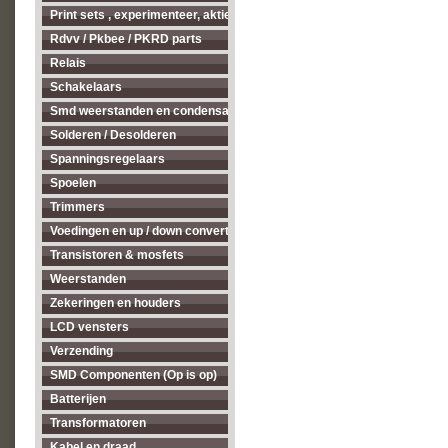
Print sets , experimenteer, aktieve antenne's enz...
Rdvv / Pkbee / PKRD parts
Relais
Schakelaars
Smd weerstanden en condensatoren
Solderen / Desolderen
Spanningsregelaars
Spoelen
Trimmers
Voedingen en up / down converters
Transistoren & mosfets
Weerstanden
Zekeringen en houders
LCD vensters
Verzending
SMD Componenten (Op is op)
Batterijen
Transformatoren
Kabel en draad