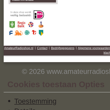
AmateurRadioshop.nl
|
Contact
|
Bedrijfsgegevens
|
Algemene voorwaarden
klac
© 2026 www.amateurradiosh
Cookies toestaan Opties
Toestemming