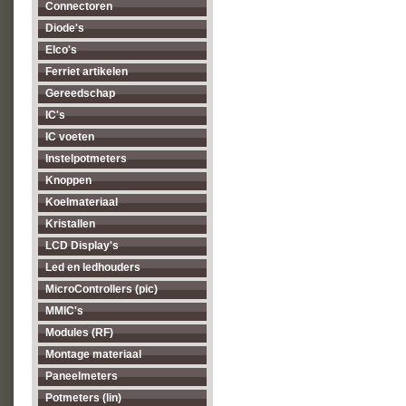
Connectoren
Diode's
Elco's
Ferriet artikelen
Gereedschap
IC's
IC voeten
Instelpotmeters
Knoppen
Koelmateriaal
Kristallen
LCD Display's
Led en ledhouders
MicroControllers (pic)
MMIC's
Modules (RF)
Montage materiaal
Paneelmeters
Potmeters (lin)