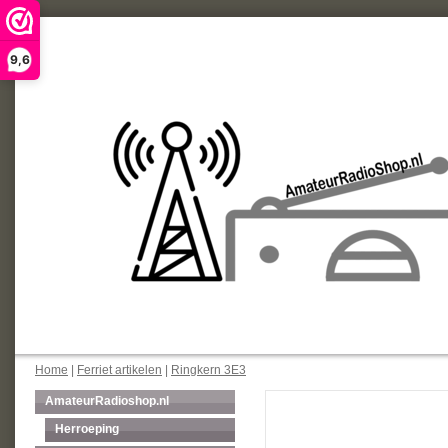
9,6
Home
|
Ferriet artikelen
|
Ringkern 3E3
AmateurRadioshop.nl
Herroeping