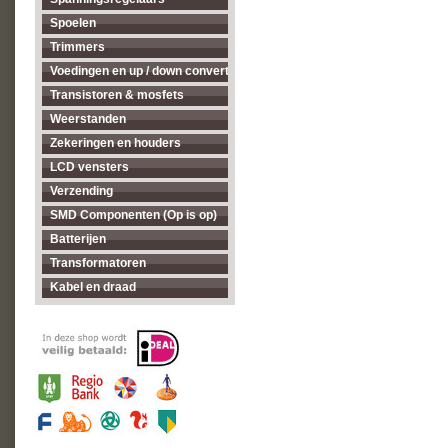
Spoelen
Trimmers
Voedingen en up / down converters
Transistoren & mosfets
Weerstanden
Zekeringen en houders
LCD vensters
Verzending
SMD Componenten (Op is op)
Batterijen
Transformatoren
Kabel en draad