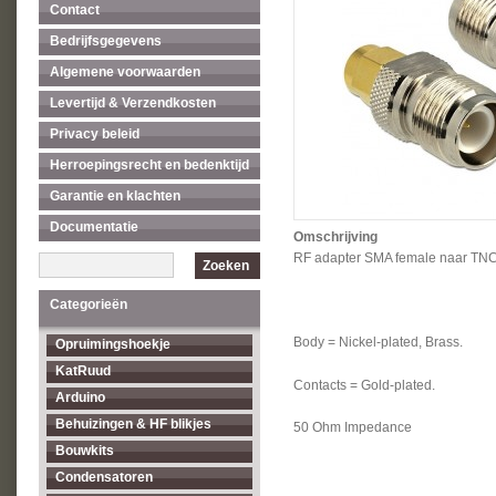
Contact
Bedrijfsgegevens
Algemene voorwaarden
Levertijd & Verzendkosten
Privacy beleid
Herroepingsrecht en bedenktijd
Garantie en klachten
Documentatie
Omschrijving
RF adapter SMA female naar TNC 
Zoeken
Categorieën
Body = Nickel-plated, Brass.
Opruimingshoekje
KatRuud
Contacts = Gold-plated.
Arduino
Behuizingen & HF blikjes
50 Ohm Impedance
Bouwkits
Condensatoren