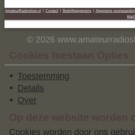
AmateurRadioshop.nl
|
Contact
|
Bedrijfsgegevens
|
Algemene voorwaarden
klac
© 2026 www.amateurradiosh
Cookies toestaan Opties
Toestemming
Details
Over
Op deze website worden c
Cookies worden door ons gebruik