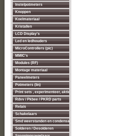
Instelpotmeters
Knoppen
Koelmateriaal
Kristallen
LCD Display's
Led en ledhouders
MicroControllers (pic)
MMIC's
Modules (RF)
Montage materiaal
Paneelmeters
Potmeters (lin)
Print sets , experimenteer, aktieve antenne's enz...
Rdvv / Pkbee / PKRD parts
Relais
Schakelaars
Smd weerstanden en condensatoren
Solderen / Desolderen
Spanningsregelaars