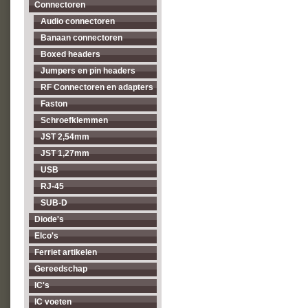
Connectoren
Audio connectoren
Banaan connectoren
Boxed headers
Jumpers en pin headers
RF Connectoren en adapters
Faston
Schroefklemmen
JST 2,54mm
JST 1,27mm
USB
RJ-45
SUB-D
Diode's
Elco's
Ferriet artikelen
Gereedschap
IC's
IC voeten