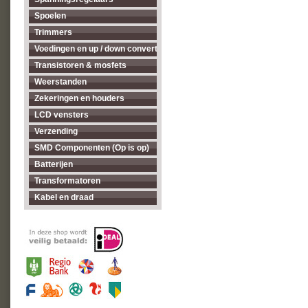
Spoelen
Trimmers
Voedingen en up / down converters
Transistoren & mosfets
Weerstanden
Zekeringen en houders
LCD vensters
Verzending
SMD Componenten (Op is op)
Batterijen
Transformatoren
Kabel en draad