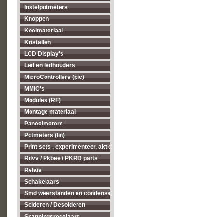
Instelpotmeters
Knoppen
Koelmateriaal
Kristallen
LCD Display's
Led en ledhouders
MicroControllers (pic)
MMIC's
Modules (RF)
Montage materiaal
Paneelmeters
Potmeters (lin)
Print sets , experimenteer, aktieve antenne's enz...
Rdvv / Pkbee / PKRD parts
Relais
Schakelaars
Smd weerstanden en condensatoren
Solderen / Desolderen
Spanningsregelaars