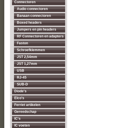
Connectoren
Audio connectoren
Banaan connectoren
Boxed headers
Jumpers en pin headers
RF Connectoren en adapters
Faston
Schroefklemmen
JST 2,54mm
JST 1,27mm
USB
RJ-45
SUB-D
Diode's
Elco's
Ferriet artikelen
Gereedschap
IC's
IC voeten