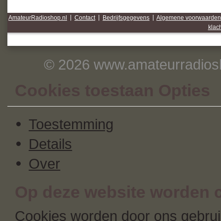
AmateurRadioshop.nl
|
Contact
|
Bedrijfsgegevens
|
Algemene voorwaarden
klac
© 2026 www.amateurradiosh
Cookies toestaan Opties
Toestemming
Details
Over
Op deze website worden c
Cookies worden door ons gebruik