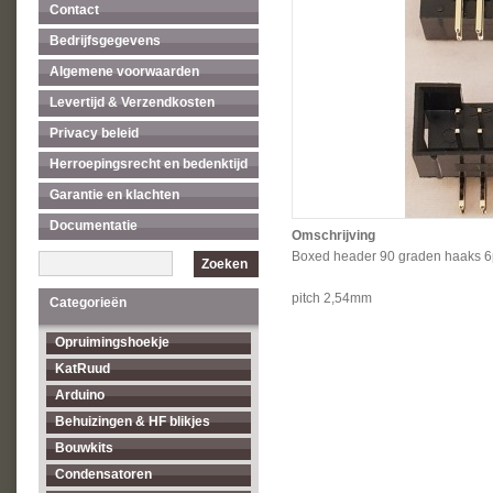
Contact
Bedrijfsgegevens
Algemene voorwaarden
Levertijd & Verzendkosten
Privacy beleid
Herroepingsrecht en bedenktijd
Garantie en klachten
Documentatie
Omschrijving
Boxed header 90 graden haaks 6
Zoeken
pitch 2,54mm
Categorieën
Opruimingshoekje
KatRuud
Arduino
Behuizingen & HF blikjes
Bouwkits
Condensatoren