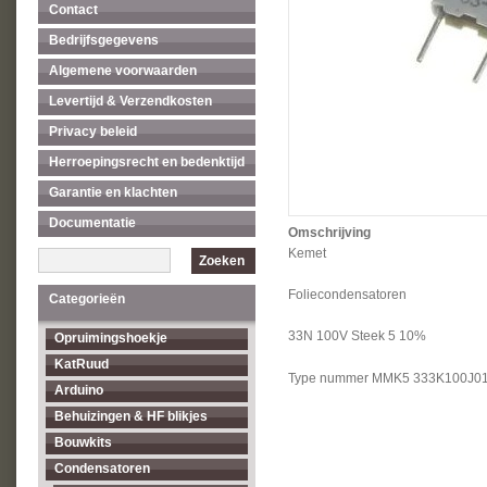
Contact
Bedrijfsgegevens
Algemene voorwaarden
Levertijd & Verzendkosten
Privacy beleid
Herroepingsrecht en bedenktijd
Garantie en klachten
Documentatie
Omschrijving
Kemet
Zoeken
Foliecondensatoren
Categorieën
33N 100V Steek 5 10%
Opruimingshoekje
KatRuud
Type nummer MMK5 333K100J0
Arduino
Behuizingen & HF blikjes
Bouwkits
Condensatoren