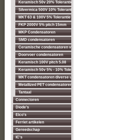
Keramisch 50v 20% Tolerantie pitch 2.54mm
Silvermica 500V 10% Tolerantie
MKT 63 & 100V 5% Tolerantie pitch 5.08mm
FKP 2000V 5% pitch 15mm
MKP Condensatoren
SMD condensatoren
Ceramische condensatoren voor hogere spanningen
Doorvoer condensatoren
Keramisch 100V pitch 5.08
Keramisch 50v 5% - 10% Tolerantie pitch 5.08mm
MKT condensatoren diverse uitvoeringen
Metallized PET condensatoren diverse uitvoeringen
Tantaal
Connectoren
Diode's
Elco's
Ferriet artikelen
Gereedschap
IC's