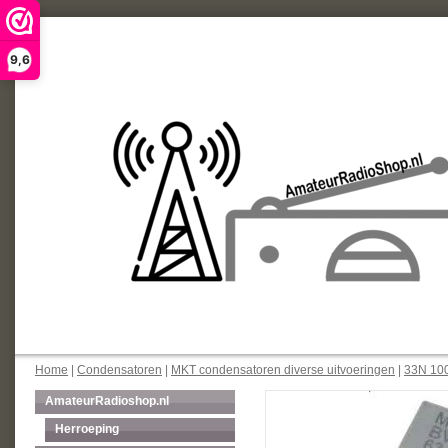
9,6
Home
|
Condensatoren
|
MKT condensatoren diverse uitvoeringen
|
33N 100
AmateurRadioshop.nl
Herroeping