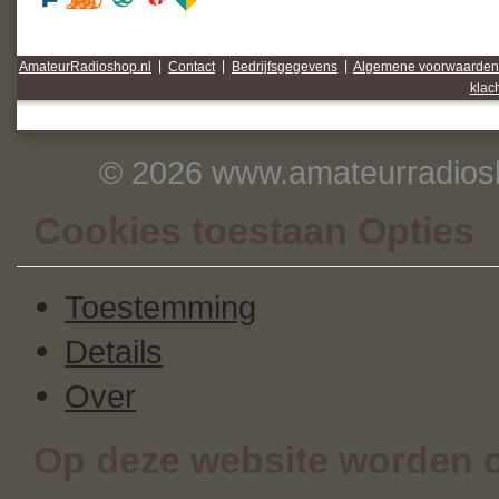
AmateurRadioshop.nl
|
Contact
|
Bedrijfsgegevens
|
Algemene voorwaarden
klac
© 2026 www.amateurradiosh
Cookies toestaan Opties
Toestemming
Details
Over
Op deze website worden c