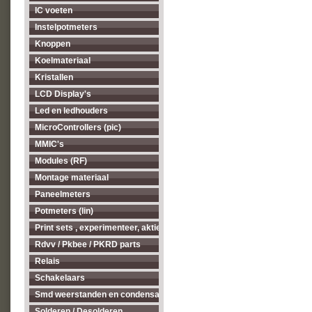
IC voeten
Instelpotmeters
Knoppen
Koelmateriaal
Kristallen
LCD Display's
Led en ledhouders
MicroControllers (pic)
MMIC's
Modules (RF)
Montage materiaal
Paneelmeters
Potmeters (lin)
Print sets , experimenteer, aktieve antenne's enz...
Rdvv / Pkbee / PKRD parts
Relais
Schakelaars
Smd weerstanden en condensatoren
Solderen / Desolderen