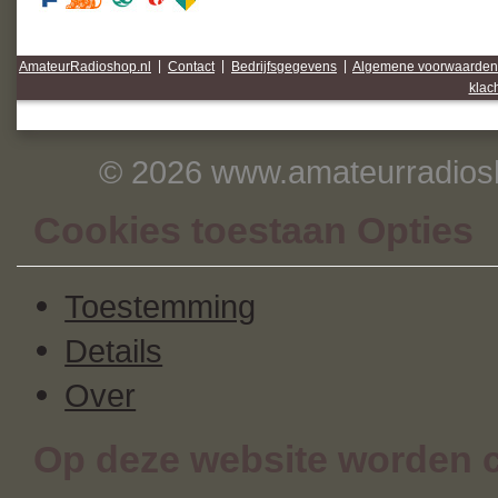
AmateurRadioshop.nl
|
Contact
|
Bedrijfsgegevens
|
Algemene voorwaarden
klac
© 2026 www.amateurradiosh
Cookies toestaan Opties
Toestemming
Details
Over
Op deze website worden c