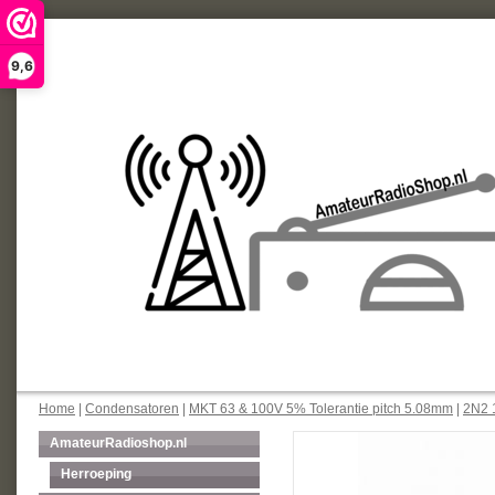
9,6
Home
|
Condensatoren
|
MKT 63 & 100V 5% Tolerantie pitch 5.08mm
|
2N2 
AmateurRadioshop.nl
Herroeping