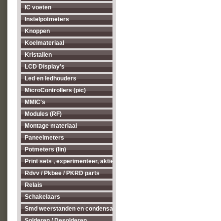
IC voeten
Instelpotmeters
Knoppen
Koelmateriaal
Kristallen
LCD Display's
Led en ledhouders
MicroControllers (pic)
MMIC's
Modules (RF)
Montage materiaal
Paneelmeters
Potmeters (lin)
Print sets , experimenteer, aktieve antenne's enz...
Rdvv / Pkbee / PKRD parts
Relais
Schakelaars
Smd weerstanden en condensatoren
Solderen / Desolderen