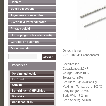
Contact
Bedrijfsgegevens
Algemene voorwaarden
Levertijd & Verzendkosten
Privacy beleid
Herroepingsrecht en bedenktijd
Garantie en klachten
Documentatie
Omschrijving
2N2 100V MKT condensator
Zoeken
Specification
Categorieën
Capacitance: 2,2NF
Voltage-Rated: 100V
Opruimingshoekje
Tolerance: ±5%
KatRuud
Features: High dv/dt ability
Arduino
Maximum Temparature: 105°C
Behuizingen & HF blikjes
Body Height: 6.5mm
Body Width: 7.2mm
Bouwkits
Lead Spacing: 5.0mm
Condensatoren