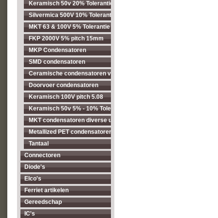
Keramisch 50v 20% Tolerantie pitch 2.54mm
Silvermica 500V 10% Tolerantie
MKT 63 & 100V 5% Tolerantie pitch 5.08mm
FKP 2000V 5% pitch 15mm
MKP Condensatoren
SMD condensatoren
Ceramische condensatoren voor hogere spanningen
Doorvoer condensatoren
Keramisch 100V pitch 5.08
Keramisch 50v 5% - 10% Tolerantie pitch 5.08mm
MKT condensatoren diverse uitvoeringen
Metallized PET condensatoren diverse uitvoeringen
Tantaal
Connectoren
Diode's
Elco's
Ferriet artikelen
Gereedschap
IC's