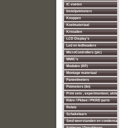
IC voeten
Instelpotmeters
Knoppen
Koelmateriaal
Kristallen
LCD Display's
Led en ledhouders
MicroControllers (pic)
MMIC's
Modules (RF)
Montage materiaal
Paneelmeters
Potmeters (lin)
Print sets , experimenteer, aktieve ant
Rdvv / Pkbee / PKRD parts
Relais
Schakelaars
Smd weerstanden en condensatoren
Solderen / Desolderen