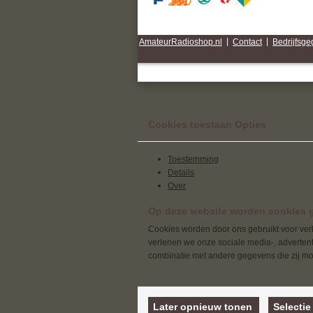
AmateurRadioshop.nl
|
Contact
|
Bedrijfsg
Cookies toestaan Opties
Toestemming
Details
Over
Op deze website worden cookies g
Cookies worden door ons gebruikt voor verk
verlenen we onze sociale media-, advertenti
combinatie met andere gegevens die zij mog
Later opnieuw tonen
Selectie