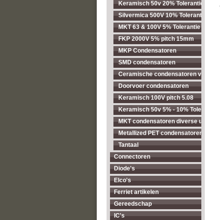
Keramisch 50v 20% Tolerantie pitc
Silvermica 500V 10% Tolerantie
MKT 63 & 100V 5% Tolerantie pitch
FKP 2000V 5% pitch 15mm
MKP Condensatoren
SMD condensatoren
Ceramische condensatoren voor ho
Doorvoer condensatoren
Keramisch 100V pitch 5.08
Keramisch 50v 5% - 10% Tolerantie
MKT condensatoren diverse uitvoer
Metallized PET condensatoren diver
Tantaal
Connectoren
Diode's
Elco's
Ferriet artikelen
Gereedschap
IC's