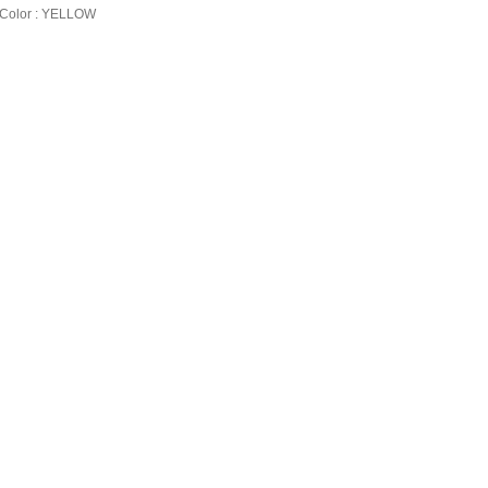
h 2.54mm
Color : YELLOW
 5.08mm
gere spanningen
 pitch 5.08mm
ingen
se uitvoeringen