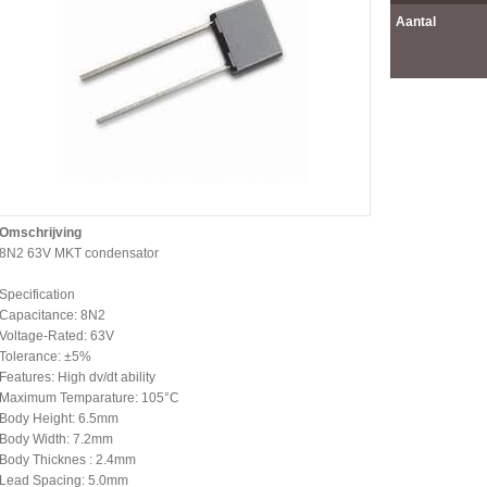
Aantal
Omschrijving
8N2 63V MKT condensator
Specification
Capacitance: 8N2
Voltage-Rated: 63V
Tolerance: ±5%
Features: High dv/dt ability
Maximum Temparature: 105°C
Body Height: 6.5mm
Body Width: 7.2mm
Body Thicknes : 2.4mm
Lead Spacing: 5.0mm