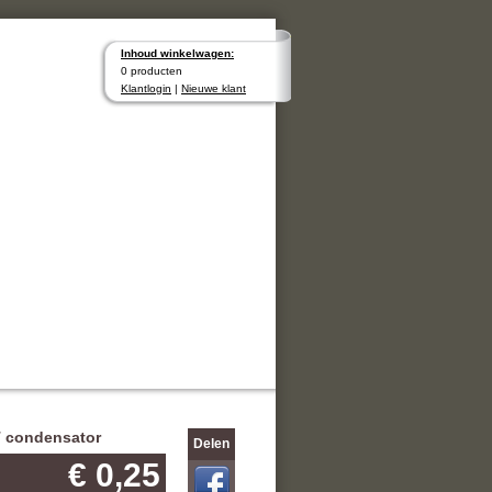
Inhoud winkelwagen:
0 producten
Klantlogin
|
Nieuwe klant
 condensator
Delen
€ 0,25