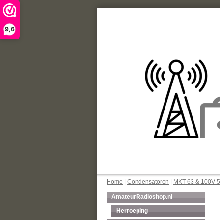
9,6
Home
|
Condensatoren
|
MKT 63 & 100V 5
AmateurRadioshop.nl
Herroeping