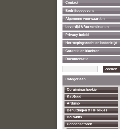
Contact
Bedrijfsgegevens
Algemene voorwaarden
Levertijd & Verzendkosten
Privacy beleid
Herroepingsrecht en bedenktijd
Garantie en klachten
Documentatie
Zoeken
Categorieën
Opruimingshoekje
KatRuud
Arduino
Behuizingen & HF blikjes
Bouwkits
Condensatoren