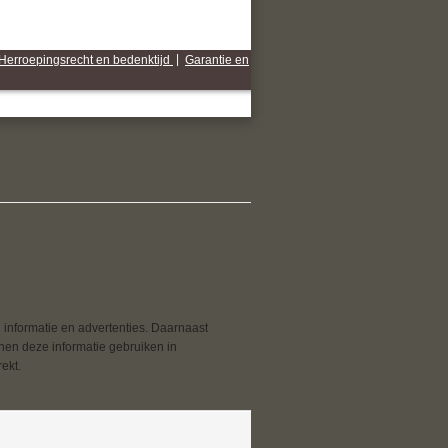
Herroepingsrecht en bedenktijd
|
Garantie en
 informatie en advertenties. Daarnaast
nnen deze informatie gebruiken in
ekt.