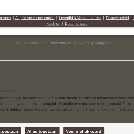
egevens
|
Algemene voorwaarden
|
Levertijd & Verzendkosten
|
Privacy beleid
|
klachten
|
Documentatie
© 2026 www.amateurradioshop.nl - Powered by Shoppagina.nl
ebruikt
eersanalyse, het aanbieden van sociale media-functies en het personaliseren van
e- en analysepartners toegang tot informatie over hoe u onze site gebruikt. Zij ku
elijk hebben verzameld door uw gebruik van hun diensten of die u hen hebt verstr
 toestaan
Alles toestaan
Nee, niet akkoord