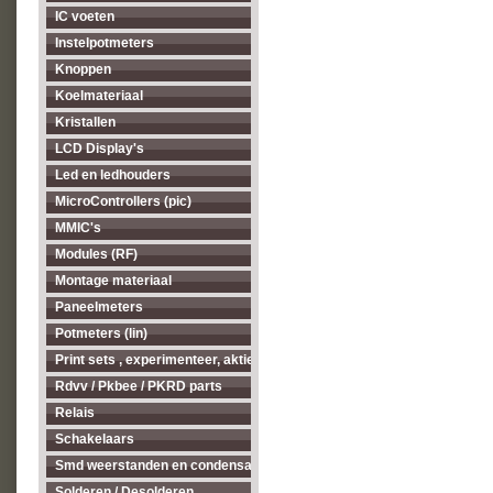
IC voeten
Instelpotmeters
Knoppen
Koelmateriaal
Kristallen
LCD Display's
Led en ledhouders
MicroControllers (pic)
MMIC's
Modules (RF)
Montage materiaal
Paneelmeters
Potmeters (lin)
Print sets , experimenteer, aktieve antenne's enz...
Rdvv / Pkbee / PKRD parts
Relais
Schakelaars
Smd weerstanden en condensatoren
Solderen / Desolderen