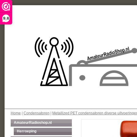
9,6
Home
|
Condensatoren
|
Metallized PET condensatoren diverse uitvoeringe
AmateurRadioshop.nl
Herroeping