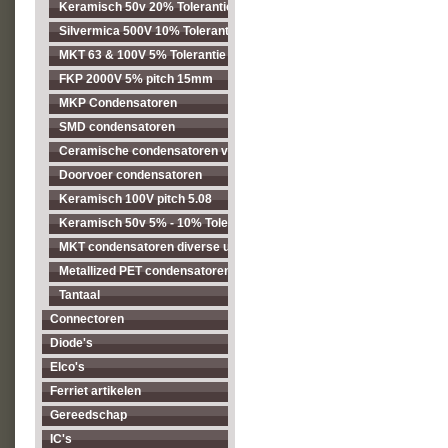
Keramisch 50v 20% Tolerantie pitch 2.54mm
Silvermica 500V 10% Tolerantie
MKT 63 & 100V 5% Tolerantie pitch 5.08mm
FKP 2000V 5% pitch 15mm
MKP Condensatoren
SMD condensatoren
Ceramische condensatoren voor hogere spanningen
Doorvoer condensatoren
Keramisch 100V pitch 5.08
Keramisch 50v 5% - 10% Tolerantie pitch 5.08mm
MKT condensatoren diverse uitvoeringen
Metallized PET condensatoren diverse uitvoeringen
Tantaal
Connectoren
Diode's
Elco's
Ferriet artikelen
Gereedschap
IC's