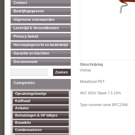
Contact
Bedrijfsgegevens
Algemene voorwaarden
Levertijd & Verzendkosten
Privacy beleid
Herroepingsrecht en bedenktijd
Garantie en klachten
Documentatie
Omschrijving
Vishay
Zoeken
Metallized PET
Categorieën
4N7 400V Steek 7.5 10%
Opruimingshoekje
KatRuud
Type nummer serie BFC2366
Arduino
Behuizingen & HF blikjes
Bouwkits
Condensatoren