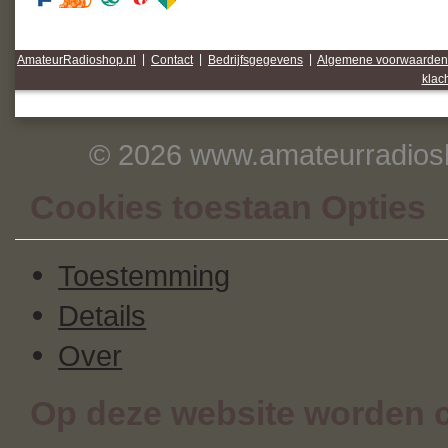
AmateurRadioshop.nl
|
Contact
|
Bedrijfsgegevens
|
Algemene voorwaarden
klac
© 2026 www.amateurradiosh
Cookies toestaan Opties
Toestemming
Details
Over
Op deze website worden c