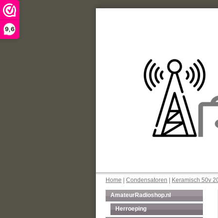
9,6
Home
|
Condensatoren
|
Keramisch 50v 20
AmateurRadioshop.nl
Herroeping