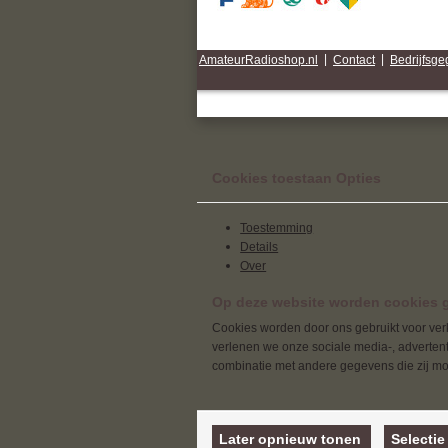
AmateurRadioshop.nl
|
Contact
|
Bedrijfsg
Cookies toestaan Opties
Toestemming
Details
Over
Op deze website worden cookies g
Cookies worden door ons gebruikt voor verk
verlenen we onze sociale media-, advertenti
combinatie met andere gegevens die zij mog
Later opnieuw tonen
Selectie