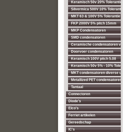
Keramisch 50v 20% Tolerantie pitc
Silvermica 500V 10% Tolerantie
MKT 63 & 100V 5% Tolerantie pitch
FKP 2000V 5% pitch 15mm
MKP Condensatoren
SMD condensatoren
Ceramische condensatoren voor ho
Doorvoer condensatoren
Keramisch 100V pitch 5.08
Keramisch 50v 5% - 10% Tolerantie
MKT condensatoren diverse uitvoer
Metallized PET condensatoren diver
Tantaal
Connectoren
Diode's
Elco's
Ferriet artikelen
Gereedschap
IC's