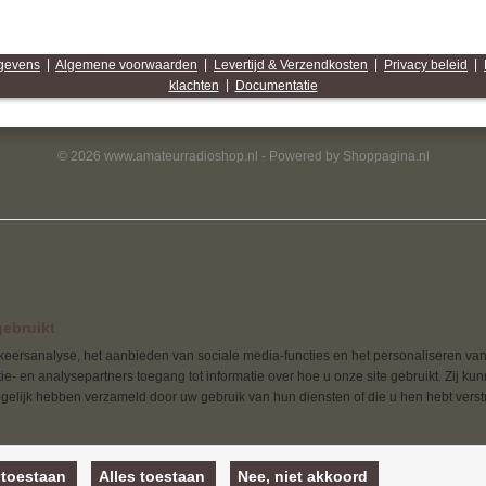
egevens
|
Algemene voorwaarden
|
Levertijd & Verzendkosten
|
Privacy beleid
|
klachten
|
Documentatie
© 2026 www.amateurradioshop.nl - Powered by Shoppagina.nl
ebruikt
eersanalyse, het aanbieden van sociale media-functies en het personaliseren van
e- en analysepartners toegang tot informatie over hoe u onze site gebruikt. Zij ku
elijk hebben verzameld door uw gebruik van hun diensten of die u hen hebt verstr
 toestaan
Alles toestaan
Nee, niet akkoord