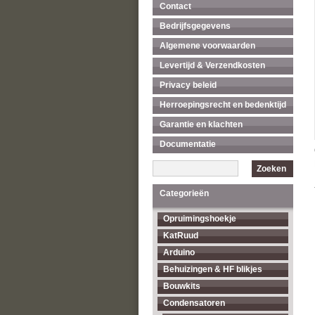
Contact
Bedrijfsgegevens
Algemene voorwaarden
Levertijd & Verzendkosten
Privacy beleid
Herroepingsrecht en bedenktijd
Garantie en klachten
Documentatie
Zoeken
Categorieën
Opruimingshoekje
KatRuud
Arduino
Behuizingen & HF blikjes
Bouwkits
Condensatoren