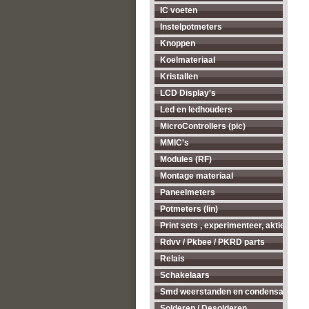
IC voeten
Instelpotmeters
Knoppen
Koelmateriaal
Kristallen
LCD Display's
Led en ledhouders
MicroControllers (pic)
MMIC's
Modules (RF)
Montage materiaal
Paneelmeters
Potmeters (lin)
Print sets , experimenteer, aktieve ant
Rdvv / Pkbee / PKRD parts
Relais
Schakelaars
Smd weerstanden en condensatoren
Solderen / Desolderen