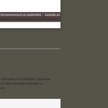
Herroepingsrecht en bedenktijd
|
Garantie en
 informatie en advertenties. Daarnaast
nnen deze informatie gebruiken in
ekt.