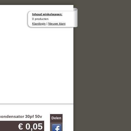
Inhoud winkelwagen:
0 producten
Klantlogin
|
Nieuwe klant
condensator 30pf 50v
Delen
€ 0,05