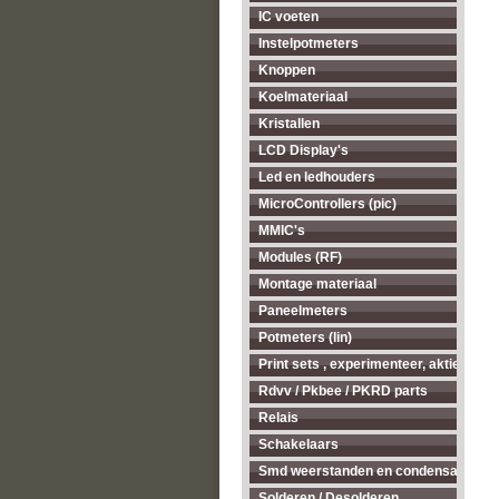
IC voeten
Instelpotmeters
Knoppen
Koelmateriaal
Kristallen
LCD Display's
Led en ledhouders
MicroControllers (pic)
MMIC's
Modules (RF)
Montage materiaal
Paneelmeters
Potmeters (lin)
Print sets , experimenteer, aktieve ant
Rdvv / Pkbee / PKRD parts
Relais
Schakelaars
Smd weerstanden en condensatoren
Solderen / Desolderen