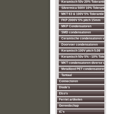
Keramisch 50v 20% Tolerantie pitc
Silvermica 500V 10% Tolerantie
MKT 63 & 100V 5% Tolerantie pitch
FKP 2000V 5% pitch 15mm
MKP Condensatoren
SMD condensatoren
Ceramische condensatoren voor ho
Doorvoer condensatoren
Keramisch 100V pitch 5.08
Keramisch 50v 5% - 10% Tolerantie
MKT condensatoren diverse uitvoer
Metallized PET condensatoren diver
Tantaal
Connectoren
Diode's
Elco's
Ferriet artikelen
Gereedschap
IC's