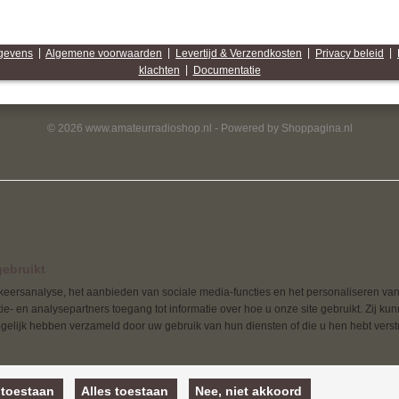
egevens
|
Algemene voorwaarden
|
Levertijd & Verzendkosten
|
Privacy beleid
|
klachten
|
Documentatie
© 2026 www.amateurradioshop.nl - Powered by Shoppagina.nl
ebruikt
eersanalyse, het aanbieden van sociale media-functies en het personaliseren van
e- en analysepartners toegang tot informatie over hoe u onze site gebruikt. Zij ku
elijk hebben verzameld door uw gebruik van hun diensten of die u hen hebt verstr
 toestaan
Alles toestaan
Nee, niet akkoord