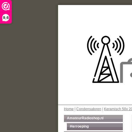
9,6
Home
|
Condensatoren
|
Keramisch 50v 20
AmateurRadioshop.nl
Herroeping