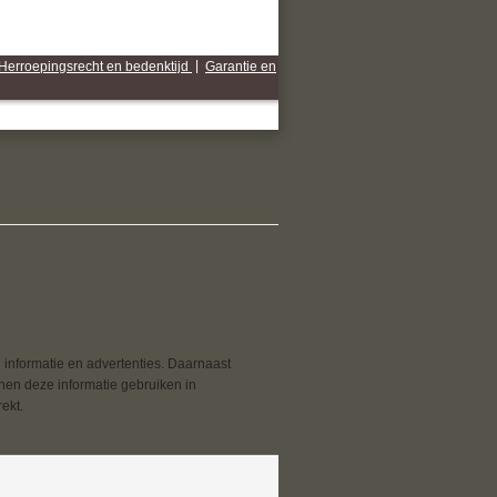
Herroepingsrecht en bedenktijd
|
Garantie en
 informatie en advertenties. Daarnaast
nnen deze informatie gebruiken in
ekt.