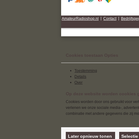
AmateurRadioshop.nl
|
Contact
|
Bedrijfsg
Cookies toestaan Opties
Toestemming
Details
Over
Op deze website worden cookies g
Cookies worden door ons gebruikt voor verk
verlenen we onze sociale media-, advertenti
combinatie met andere gegevens die zij mog
Later opnieuw tonen
Selectie