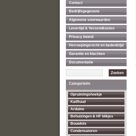
Contact
Bedrijfsgegevens
Algemene voorwaarden
Levertijd & Verzendkosten
Privacy beleid
Herroepingsrecht en bedenktijd
Garantie en klachten
Documentatie
Zoeken
Categorieën
Opruimingshoekje
KatRuud
Arduino
Behuizingen & HF blikjes
Bouwkits
Condensatoren