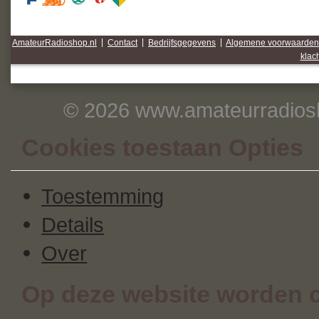
AmateurRadioshop.nl
|
Contact
|
Bedrijfsgegevens
|
Algemene voorwaarden
klac
© 2026 www.amateurradiosh
Cookies toestaan Opties
Toestemming
Details
Over
Op deze website worden c