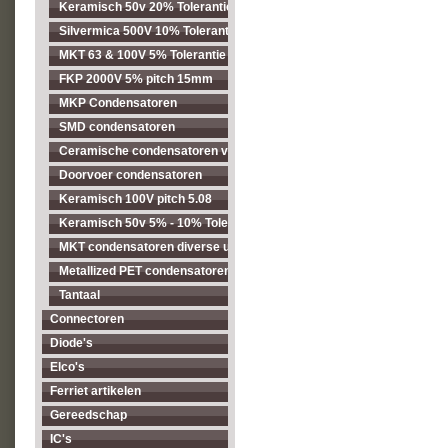
Keramisch 50v 20% Tolerantie pitch 2.54mm
Silvermica 500V 10% Tolerantie
MKT 63 & 100V 5% Tolerantie pitch 5.08mm
FKP 2000V 5% pitch 15mm
MKP Condensatoren
SMD condensatoren
Ceramische condensatoren voor hogere spanningen
Doorvoer condensatoren
Keramisch 100V pitch 5.08
Keramisch 50v 5% - 10% Tolerantie pitch 5.08mm
MKT condensatoren diverse uitvoeringen
Metallized PET condensatoren diverse uitvoeringen
Tantaal
Connectoren
Diode's
Elco's
Ferriet artikelen
Gereedschap
IC's