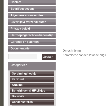
Contact
Bedrijfsgegevens
Algemene voorwaarden
Levertijd & Verzendkosten
Privacy beleid
Herroepingsrecht en bedenktijd
Garantie en klachten
Documentatie
Omschrijving
Keramische condensator de origi
Zoeken
Categorieën
Opruimingshoekje
KatRuud
Arduino
Behuizingen & HF blikjes
Bouwkits
Condensatoren