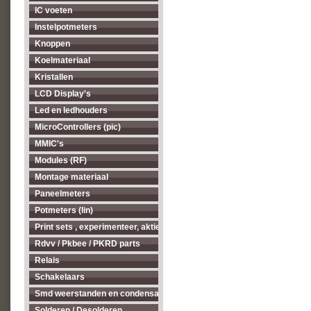
IC voeten
Instelpotmeters
Knoppen
Koelmateriaal
Kristallen
LCD Display's
Led en ledhouders
MicroControllers (pic)
MMIC's
Modules (RF)
Montage materiaal
Paneelmeters
Potmeters (lin)
Print sets , experimenteer, aktieve antenne's enz...
Rdvv / Pkbee / PKRD parts
Relais
Schakelaars
Smd weerstanden en condensatoren
Solderen / Desolderen